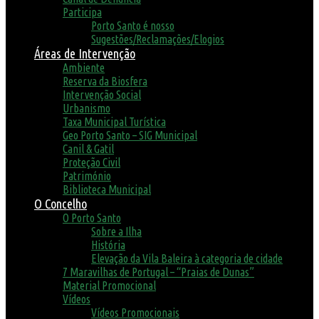
Participa
Porto Santo é nosso
Sugestões/Reclamações/Elogios
Áreas de Intervenção
Ambiente
Reserva da Biosfera
Intervenção Social
Urbanismo
Taxa Municipal Turística
Geo Porto Santo – SIG Municipal
Canil & Gatil
Proteção Civil
Património
Biblioteca Municipal
O Concelho
O Porto Santo
Sobre a Ilha
História
Elevação da Vila Baleira à categoria de cidade
7 Maravilhas de Portugal – “Praias de Dunas”
Material Promocional
Vídeos
Vídeos Promocionais