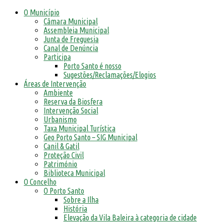
O Município
Câmara Municipal
Assembleia Municipal
Junta de Freguesia
Canal de Denúncia
Participa
Porto Santo é nosso
Sugestões/Reclamações/Elogios
Áreas de Intervenção
Ambiente
Reserva da Biosfera
Intervenção Social
Urbanismo
Taxa Municipal Turística
Geo Porto Santo – SIG Municipal
Canil & Gatil
Proteção Civil
Património
Biblioteca Municipal
O Concelho
O Porto Santo
Sobre a Ilha
História
Elevação da Vila Baleira à categoria de cidade