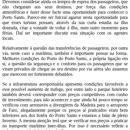
Devemos considerar ainda os tempos de espera dos passageiros, que
não chegaram aos seus destinos, por força das condições
atmosféricas e fazer desse facto uma oportunidade para conhecer o
Porto Santo. Parece-me ser fulcral agarrar nesta oportunidade para
que esses turistas possam, através da sua curta estadia na ilha
dourada, criar a vontade de voltar à ilha, num outro momento para
férias. Daí ser importante discutir esta situação com os agentes
locais.
Relativamente à questão das transferências de passageiros, por outra
via, neste caso a marítima, também é importante pensar na forma.
Melhores condições do Porto do Porto Santo, a própria ligação em
si, a questão da segurança e o conforto para os passageiros que se
viram privados de chegar ao seu destino por via aérea são assuntos
que merecem ser fortemente debatidos.
Se a infraestrutura aeroportuária apresenta condições favoráveis a
esse possível aumento de trafego, por outro lado o parque hoteleiro
também deverá corresponder com preços competitivos com cunho
de investimento, para não acontecer o que ainda há pouco tempo se
verificou com aeronaves a divergirem da Madeira para o aeroporto
de Faro, alegadamente porque os preços aí praticados eram bem
inferiores aos dos hotéis do Porto Santo e estamos a falar de pleno
Inverno. A mesma atenção terá que se verificar nos preços a praticar
no transporte marítimo inter-ilhas. Por isso é necessário refletir a