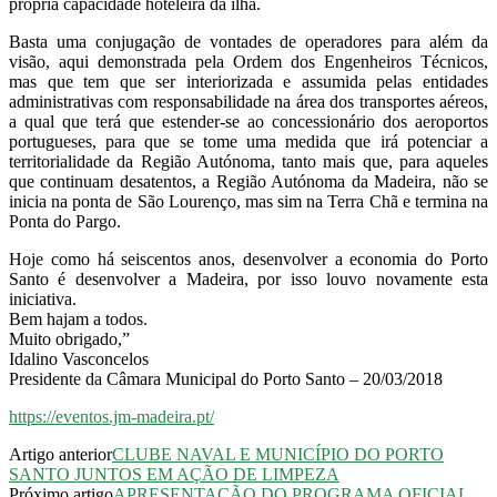
própria capacidade hoteleira da ilha.
Basta uma conjugação de vontades de operadores para além da
visão, aqui demonstrada pela Ordem dos Engenheiros Técnicos,
mas que tem que ser interiorizada e assumida pelas entidades
administrativas com responsabilidade na área dos transportes aéreos,
a qual que terá que estender-se ao concessionário dos aeroportos
portugueses, para que se tome uma medida que irá potenciar a
territorialidade da Região Autónoma, tanto mais que, para aqueles
que continuam desatentos, a Região Autónoma da Madeira, não se
inicia na ponta de São Lourenço, mas sim na Terra Chã e termina na
Ponta do Pargo.
Hoje como há seiscentos anos, desenvolver a economia do Porto
Santo é desenvolver a Madeira, por isso louvo novamente esta
iniciativa.
Bem hajam a todos.
Muito obrigado,”
Idalino Vasconcelos
Presidente da Câmara Municipal do Porto Santo – 20/03/2018
https://eventos.jm-madeira.pt/
Artigo anterior
CLUBE NAVAL E MUNICÍPIO DO PORTO
SANTO JUNTOS EM AÇÃO DE LIMPEZA
Próximo artigo
APRESENTAÇÃO DO PROGRAMA OFICIAL