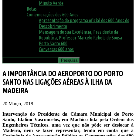
Minuto Verde
Rotas
Comemorações dos 600 Anos
Apresentação do programa oficial dos 600 Anos do
Descobrimento
Mensagem de sua Excelência, Presidente da
República, Professor Marcelo Rebelo de Sousa
Porto Santo 600
Conversas 600 anos
A IMPORTÂNCIA DO AEROPORTO DO PORTO
SANTO NAS LIGAÇÕES AÉREAS À ILHA DA
MADEIRA
20 Março, 2018
Intervenção do Presidente da Câmara Municipal do Porto
Santo, Idalino Vasconcelos, em Machico lida pela Ordem dos
Engenheiros Técnicos, uma vez que não pôde ser deslocar à
Madeira, nem se fazer representar, tendo em conta que a
Cerimónia de Apresentação Pública as Comemorações dos 600