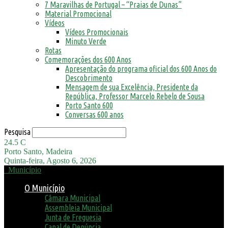
7 Maravilhas de Portugal – “Praias de Dunas”
Material Promocional
Vídeos
Vídeos Promocionais
Minuto Verde
Rotas
Comemorações dos 600 Anos
Apresentação do programa oficial dos 600 Anos do
Descobrimento
Mensagem de sua Excelência, Presidente da
República, Professor Marcelo Rebelo de Sousa
Porto Santo 600
Conversas 600 anos
Pesquisa
24.5
C
Porto Santo, Madeira
Quinta-feira, Agosto 6, 2026
Município
O Município
Câmara Municipal
Assembleia Municipal
Junta de Freguesia
Canal de Denúncia