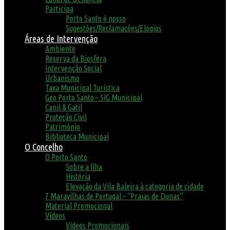
Participa
Porto Santo é nosso
Sugestões/Reclamações/Elogios
Áreas de Intervenção
Ambiente
Reserva da Biosfera
Intervenção Social
Urbanismo
Taxa Municipal Turística
Geo Porto Santo – SIG Municipal
Canil & Gatil
Proteção Civil
Património
Biblioteca Municipal
O Concelho
O Porto Santo
Sobre a Ilha
História
Elevação da Vila Baleira à categoria de cidade
7 Maravilhas de Portugal – “Praias de Dunas”
Material Promocional
Vídeos
Vídeos Promocionais