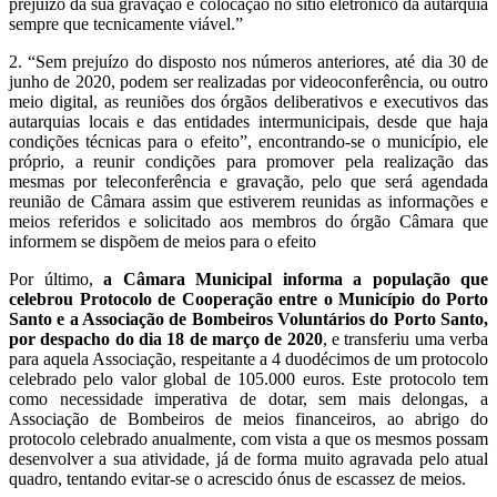
prejuízo da sua gravação e colocação no sítio eletrónico da autarquia
sempre que tecnicamente viável.”
2. “Sem prejuízo do disposto nos números anteriores, até dia 30 de
junho de 2020, podem ser realizadas por videoconferência, ou outro
meio digital, as reuniões dos órgãos deliberativos e executivos das
autarquias locais e das entidades intermunicipais, desde que haja
condições técnicas para o efeito”, encontrando-se o município, ele
próprio, a reunir condições para promover pela realização das
mesmas por teleconferência e gravação, pelo que será agendada
reunião de Câmara assim que estiverem reunidas as informações e
meios referidos e solicitado aos membros do órgão Câmara que
informem se dispõem de meios para o efeito
Por último,
a Câmara Municipal informa a população que
celebrou Protocolo de Cooperação entre o Município do Porto
Santo e a Associação de Bombeiros Voluntários do Porto Santo,
por despacho do dia 18 de março de 2020
, e transferiu uma verba
para aquela Associação, respeitante a 4 duodécimos de um protocolo
celebrado pelo valor global de 105.000 euros. Este protocolo tem
como necessidade imperativa de dotar, sem mais delongas, a
Associação de Bombeiros de meios financeiros, ao abrigo do
protocolo celebrado anualmente, com vista a que os mesmos possam
desenvolver a sua atividade, já de forma muito agravada pelo atual
quadro, tentando evitar-se o acrescido ónus de escassez de meios.