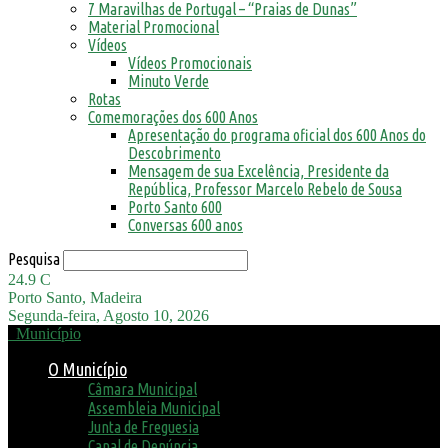
7 Maravilhas de Portugal – “Praias de Dunas”
Material Promocional
Vídeos
Vídeos Promocionais
Minuto Verde
Rotas
Comemorações dos 600 Anos
Apresentação do programa oficial dos 600 Anos do
Descobrimento
Mensagem de sua Excelência, Presidente da
República, Professor Marcelo Rebelo de Sousa
Porto Santo 600
Conversas 600 anos
Pesquisa
24.9
C
Porto Santo, Madeira
Segunda-feira, Agosto 10, 2026
Município
O Município
Câmara Municipal
Assembleia Municipal
Junta de Freguesia
Canal de Denúncia