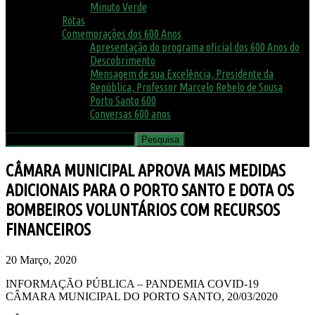
Minuto Verde
Rotas
Comemorações dos 600 Anos
Apresentação do programa oficial dos 600 Anos do
Descobrimento
Mensagem de sua Excelência, Presidente da
República, Professor Marcelo Rebelo de Sousa
Porto Santo 600
Conversas 600 anos
CÂMARA MUNICIPAL APROVA MAIS MEDIDAS
ADICIONAIS PARA O PORTO SANTO E DOTA OS
BOMBEIROS VOLUNTÁRIOS COM RECURSOS
FINANCEIROS
20 Março, 2020
INFORMAÇÃO PÚBLICA – PANDEMIA COVID-19
CÂMARA MUNICIPAL DO PORTO SANTO, 20/03/2020