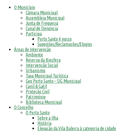
O Município
Câmara Municipal
Assembleia Municipal
Junta de Freguesia
Canal de Denúncia
Participa
Porto Santo é nosso
Sugestões/Reclamações/Elogios
Áreas de Intervenção
Ambiente
Reserva da Biosfera
Intervenção Social
Urbanismo
Taxa Municipal Turística
Geo Porto Santo – SIG Municipal
Canil & Gatil
Proteção Civil
Património
Biblioteca Municipal
O Concelho
O Porto Santo
Sobre a Ilha
História
Elevação da Vila Baleira à categoria de cidade