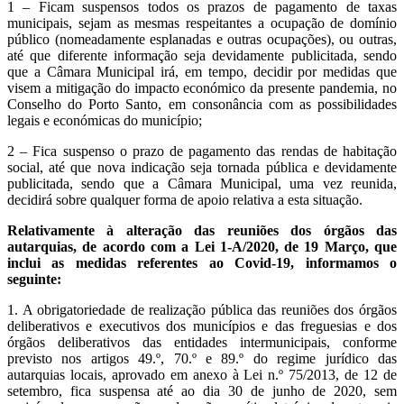
1 – Ficam suspensos todos os prazos de pagamento de taxas
municipais, sejam as mesmas respeitantes a ocupação de domínio
público (nomeadamente esplanadas e outras ocupações), ou outras,
até que diferente informação seja devidamente publicitada, sendo
que a Câmara Municipal irá, em tempo, decidir por medidas que
visem a mitigação do impacto económico da presente pandemia, no
Conselho do Porto Santo, em consonância com as possibilidades
legais e económicas do município;
2 – Fica suspenso o prazo de pagamento das rendas de habitação
social, até que nova indicação seja tornada pública e devidamente
publicitada, sendo que a Câmara Municipal, uma vez reunida,
decidirá sobre qualquer forma de apoio relativa a esta situação.
Relativamente à alteração das reuniões dos órgãos das
autarquias, de acordo com a Lei 1-A/2020, de 19 Março, que
inclui as medidas referentes ao Covid-19, informamos o
seguinte:
1. A obrigatoriedade de realização pública das reuniões dos órgãos
deliberativos e executivos dos municípios e das freguesias e dos
órgãos deliberativos das entidades intermunicipais, conforme
previsto nos artigos 49.º, 70.º e 89.º do regime jurídico das
autarquias locais, aprovado em anexo à Lei n.º 75/2013, de 12 de
setembro, fica suspensa até ao dia 30 de junho de 2020, sem