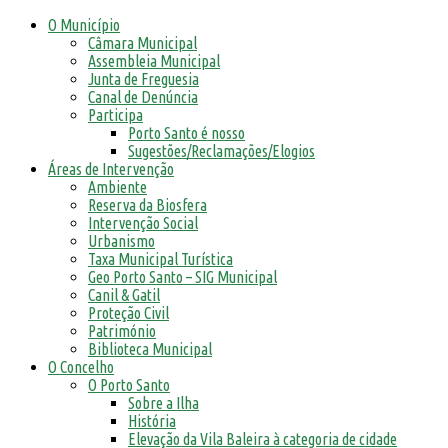
O Município
Câmara Municipal
Assembleia Municipal
Junta de Freguesia
Canal de Denúncia
Participa
Porto Santo é nosso
Sugestões/Reclamações/Elogios
Áreas de Intervenção
Ambiente
Reserva da Biosfera
Intervenção Social
Urbanismo
Taxa Municipal Turística
Geo Porto Santo – SIG Municipal
Canil & Gatil
Proteção Civil
Património
Biblioteca Municipal
O Concelho
O Porto Santo
Sobre a Ilha
História
Elevação da Vila Baleira à categoria de cidade