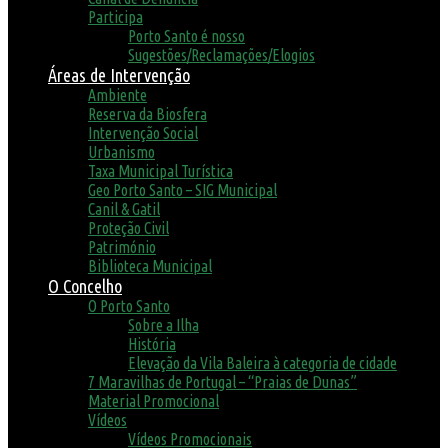
Participa
Porto Santo é nosso
Sugestões/Reclamações/Elogios
Áreas de Intervenção
Ambiente
Reserva da Biosfera
Intervenção Social
Urbanismo
Taxa Municipal Turística
Geo Porto Santo – SIG Municipal
Canil & Gatil
Proteção Civil
Património
Biblioteca Municipal
O Concelho
O Porto Santo
Sobre a Ilha
História
Elevação da Vila Baleira à categoria de cidade
7 Maravilhas de Portugal – “Praias de Dunas”
Material Promocional
Vídeos
Vídeos Promocionais