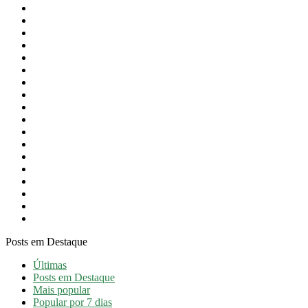
Cultura
Desporto
Educação
Eventos
Festas do Concelho
Intervenção Social
Newsletter
Notícias
Notícias em destaque
Obras Públicas
Orçamento
Presidência
Proteção Civil
Revista
Saúde
Taxa Turística
Turismo
Vídeos
Posts em Destaque
Últimas
Posts em Destaque
Mais popular
Popular por 7 dias