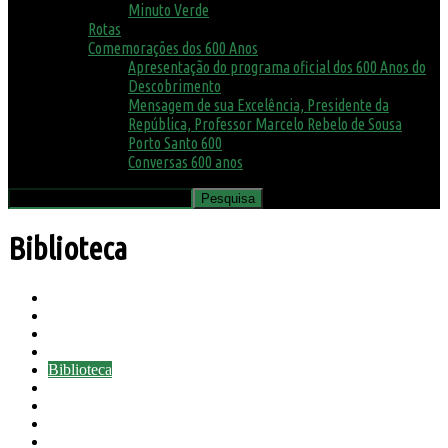
Minuto Verde
Rotas
Comemorações dos 600 Anos
Apresentação do programa oficial dos 600 Anos do
Descobrimento
Mensagem de sua Excelência, Presidente da
República, Professor Marcelo Rebelo de Sousa
Porto Santo 600
Conversas 600 anos
Biblioteca
Agenda
Ambiente
Assembleia Municipal
Avisos
Biblioteca
Biosfera
Canil e Gatil
Concursos
COVID19