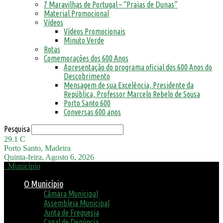
7 Maravilhas de Portugal – “Praias de Dunas”
Material Promocional
Vídeos
Vídeos Promocionais
Minuto Verde
Rotas
Comemorações dos 600 Anos
Apresentação do programa oficial dos 600 Anos do
Descobrimento
Mensagem de sua Excelência, Presidente da
República, Professor Marcelo Rebelo de Sousa
Porto Santo 600
Conversas 600 anos
Pesquisa
29.1
C
Porto Santo, Madeira
Quinta-feira, Agosto 6, 2026
Município
O Município
Câmara Municipal
Assembleia Municipal
Junta de Freguesia
Canal de Denúncia