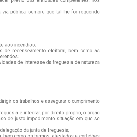
recer prévio das entidades competentes, nos
via pública, sempre que tal lhe for requerido
te aos incêndios;
es de recenseamento eleitoral, bem como as
ferendos;
ividades de interesse da freguesia de natureza
 dirigir os trabalhos e assegurar o cumprimento
eguesia e integrar, por direito próprio, o órgão
caso de justo impedimento situação em que se
 delegação da junta de freguesia;
ia, bem como os termos, atestados e certidões