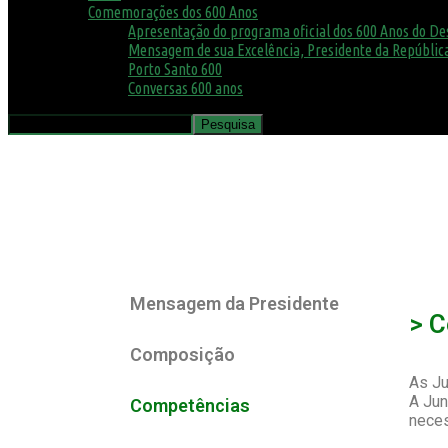
Comemorações dos 600 Anos
Apresentação do programa oficial dos 600 Anos do D
Mensagem de sua Excelência, Presidente da República
Porto Santo 600
Conversas 600 anos
Mensagem da Presidente
> 
Composição
As Ju
A Jun
Competências
neces