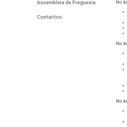
Assembleia de Freguesia
No â
Contactos
No â
No â