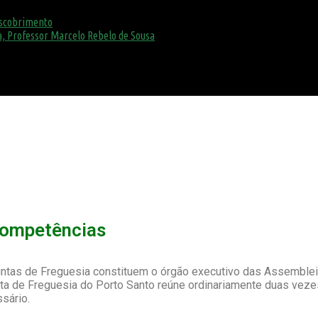
escobrimento
, Professor Marcelo Rebelo de Sousa
Competências
ntas de Freguesia constituem o órgão executivo das Assemblei
ta de Freguesia do Porto Santo reúne ordinariamente duas vez
sário.