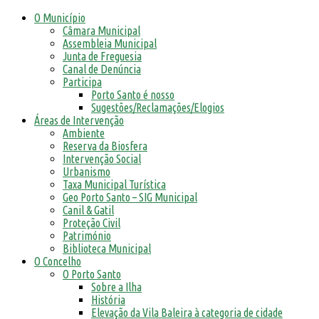
O Município
Câmara Municipal
Assembleia Municipal
Junta de Freguesia
Canal de Denúncia
Participa
Porto Santo é nosso
Sugestões/Reclamações/Elogios
Áreas de Intervenção
Ambiente
Reserva da Biosfera
Intervenção Social
Urbanismo
Taxa Municipal Turística
Geo Porto Santo – SIG Municipal
Canil & Gatil
Proteção Civil
Património
Biblioteca Municipal
O Concelho
O Porto Santo
Sobre a Ilha
História
Elevação da Vila Baleira à categoria de cidade