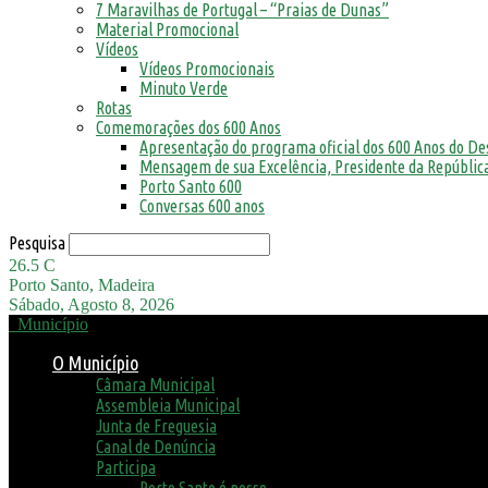
7 Maravilhas de Portugal – “Praias de Dunas”
Material Promocional
Vídeos
Vídeos Promocionais
Minuto Verde
Rotas
Comemorações dos 600 Anos
Apresentação do programa oficial dos 600 Anos do D
Mensagem de sua Excelência, Presidente da República
Porto Santo 600
Conversas 600 anos
Pesquisa
26.5
C
Porto Santo, Madeira
Sábado, Agosto 8, 2026
Município
O Município
Câmara Municipal
Assembleia Municipal
Junta de Freguesia
Canal de Denúncia
Participa