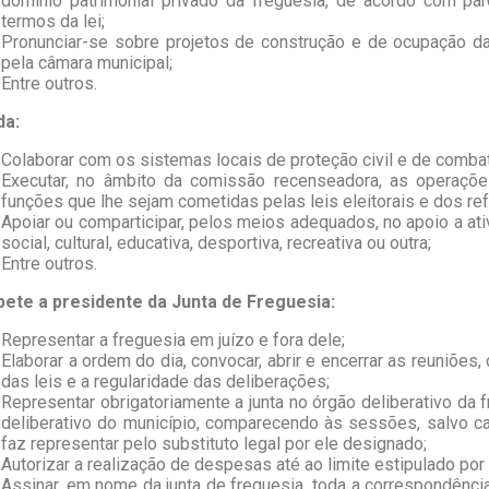
domínio patrimonial privado da freguesia, de acordo com pa
termos da lei;
Pronunciar-se sobre projetos de construção e de ocupação da 
pela câmara municipal;
Entre outros.
da:
Colaborar com os sistemas locais de proteção civil e de comba
Executar, no âmbito da comissão recenseadora, as operaçõ
funções que lhe sejam cometidas pelas leis eleitorais e dos re
Apoiar ou comparticipar, pelos meios adequados, no apoio a at
social, cultural, educativa, desportiva, recreativa ou outra;
Entre outros.
ete a presidente da Junta de Freguesia:
Representar a freguesia em juízo e fora dele;
Elaborar a ordem do dia, convocar, abrir e encerrar as reuniões,
das leis e a regularidade das deliberações;
Representar obrigatoriamente a junta no órgão deliberativo da fr
deliberativo do município, comparecendo às sessões, salvo 
faz representar pelo substituto legal por ele designado;
Autorizar a realização de despesas até ao limite estipulado por
Assinar, em nome da junta de freguesia, toda a correspondênc