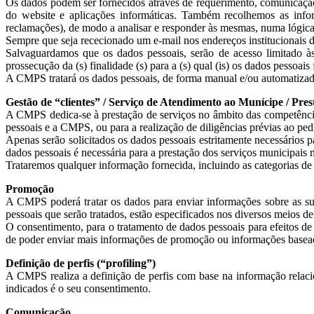
Os dados podem ser fornecidos através de requerimento, comunicação, q
do website e aplicações informáticas. Também recolhemos as infor
reclamações), de modo a analisar e responder às mesmas, numa lógica
Sempre que seja rececionado um e-mail nos endereços institucionais d
Salvaguardamos que os dados pessoais, serão de acesso limitado à
prossecução da (s) finalidade (s) para a (s) qual (is) os dados pessoais 
A CMPS tratará os dados pessoais, de forma manual e/ou automatizada, t
Gestão de “clientes” / Serviço de Atendimento ao Munícipe / Pres
A CMPS dedica-se à prestação de serviços no âmbito das competências 
pessoais e a CMPS, ou para a realização de diligências prévias ao ped
Apenas serão solicitados os dados pessoais estritamente necessários p
dados pessoais é necessária para a prestação dos serviços municipais
Trataremos qualquer informação fornecida, incluindo as categorias de
Promoção
A CMPS poderá tratar os dados para enviar informações sobre as suas 
pessoais que serão tratados, estão especificados nos diversos meios de
O consentimento, para o tratamento de dados pessoais para efeitos d
de poder enviar mais informações de promoção ou informações basead
Definição de perfis (“profiling”)
A CMPS realiza a definição de perfis com base na informação relacio
indicados é o seu consentimento.
Comunicação