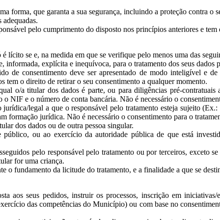
ma forma, que garanta a sua segurança, incluindo a proteção contra o se
as adequadas.
ponsável pelo cumprimento do disposto nos princípios anteriores e tem
 é lícito se e, na medida em que se verifique pelo menos uma das seguin
e, informada, explícita e inequívoca, para o tratamento dos seus dados 
o de consentimento deve ser apresentado de modo inteligível e de f
os tem o direito de retirar o seu consentimento a qualquer momento.
al o/a titular dos dados é parte, ou para diligências pré-contratuais
omo o NIF e o número de conta bancária. Não é necessário o consentiment
jurídica/legal a que o responsável pelo tratamento esteja sujeito (Ex.
ham formação jurídica. Não é necessário o consentimento para o tratame
itular dos dados ou de outra pessoa singular.
e público, ou ao exercício da autoridade pública de que está invest
rosseguidos pelo responsável pelo tratamento ou por terceiros, exceto se
tular for uma criança.
 o fundamento da licitude do tratamento, e a finalidade a que se desti
sta aos seus pedidos, instruir os processos, inscrição em iniciativa
exercício das competências do Município) ou com base no consentimento