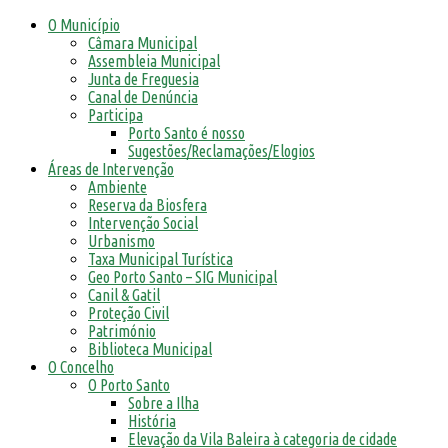
O Município
Câmara Municipal
Assembleia Municipal
Junta de Freguesia
Canal de Denúncia
Participa
Porto Santo é nosso
Sugestões/Reclamações/Elogios
Áreas de Intervenção
Ambiente
Reserva da Biosfera
Intervenção Social
Urbanismo
Taxa Municipal Turística
Geo Porto Santo – SIG Municipal
Canil & Gatil
Proteção Civil
Património
Biblioteca Municipal
O Concelho
O Porto Santo
Sobre a Ilha
História
Elevação da Vila Baleira à categoria de cidade