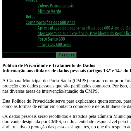
Vídeos Promocionais
Minuto Verde
Rotas
Comemorações dos 600 Anos
Apresentação do programa oficial dos 600 Anos do D
Mensagem de sua Excelência, Presidente da República
Porto Santo 600
Conversas 600 anos
Política de Privacidade e Tratamento de Dados
Informação aos titulares de dados pessoais (artigos 13.º e 14.º d
A Câmara Municipal do Porto Santo (CMPS) encara como prioritária a
proteção dos dados pessoais que são partilhados connosco. Por isso, 
nas diversas áreas de intervenção/atuação da CMPS.
Esta Política de Privacidade serve para explicamos quem somos, pa
como as formas de entrar em contacto connosco e de os titulares de da
Os dados pessoais serão recolhidos e tratados pela Câmara Municipa
doravante designada por CMPS, sendo a entidade responsável pelo t
abril, relativo à proteção das pessoas singulares, no que diz respeito 