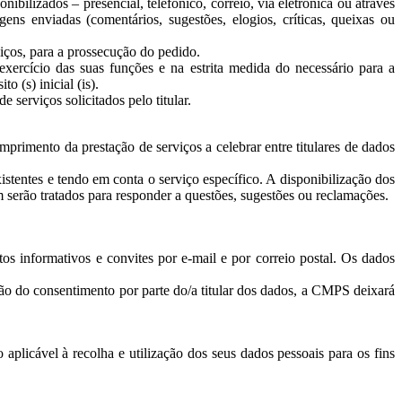
bilizados – presencial, telefónico, correio, via eletrónica ou através
s enviadas (comentários, sugestões, elogios, críticas, queixas ou
iços, para a prossecução do pedido.
ercício das suas funções e na estrita medida do necessário para a
o (s) inicial (is).
 serviços solicitados pelo titular.
primento da prestação de serviços a celebrar entre titulares de dados
istentes e tendo em conta o serviço específico. A disponibilização dos
 serão tratados para responder a questões, sugestões ou reclamações.
tos informativos e convites por e-mail e por correio postal. Os dados
ão do consentimento por parte do/a titular dos dados, a CMPS deixará
plicável à recolha e utilização dos seus dados pessoais para os fins