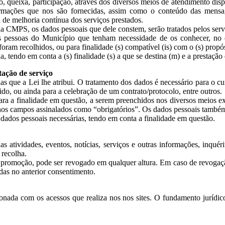
ueixa, participação, através dos diversos meios de atendimento disponi
mações que nos são fornecidas, assim como o conteúdo das mensagen
 de melhoria contínua dos serviços prestados.
a CMPS, os dados pessoais que dele constem, serão tratados pelos serv
s pessoas do Município que tenham necessidade de os conhecer, no ex
foram recolhidos, ou para finalidade (s) compatível (is) com o (s) propósit
endo em conta a (s) finalidade (s) a que se destina (m) e a prestação de
tação de serviço
que a Lei lhe atribui. O tratamento dos dados é necessário para o cum
ido, ou ainda para a celebração de um contrato/protocolo, entre outros.
ara a finalidade em questão, a serem preenchidos nos diversos meios ex
 nos campos assinalados como “obrigatórios”. Os dados pessoais também
 dados pessoais necessárias, tendo em conta a finalidade em questão.
atividades, eventos, notícias, serviços e outras informações, inquéri
 recolha.
e promoção, pode ser revogado em qualquer altura. Em caso de revogaç
as no anterior consentimento.
nada com os acessos que realiza nos nos sites. O fundamento jurídico a