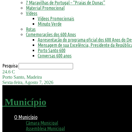
7 Maravilhas de Portugal – “Praias de Dunas”
Material Promocional
Vídeos
Vídeos Promocionais
Minuto Verde
Rotas
Comemorações dos 600 Anos
Apresentação do programa oficial dos 600 Anos do D
Mensagem de sua Excelência, Presidente da República
Porto Santo 600
Conversas 600 anos
Pesquisa
24.6
C
Porto Santo, Madeira
Sexta-feira, Agosto 7, 2026
Município
O Município
Câmara Municipal
Assembleia Municipal