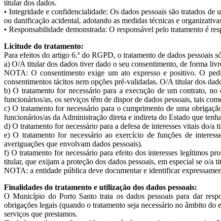
titular dos dados.
• Integridade e confidencialidade: Os dados pessoais são tratados de u
ou danificação acidental, adotando as medidas técnicas e organizativ
• Responsabilidade demonstrada: O responsável pelo tratamento é res
Licitude do tratamento:
Para efeitos do artigo 6.º do RGPD, o tratamento de dados pessoais só
a) O/A titular dos dados tiver dado o seu consentimento, de forma livr
NOTA: O consentimento exige um ato expresso e positivo. O pedid
consentimentos tácitos nem opções pré-validadas. O/A titular dos dad
b) O tratamento for necessário para a execução de um contrato, no qu
funcionários/as, os serviços têm de dispor de dados pessoais, tais c
c) O tratamento for necessário para o cumprimento de uma obrigação 
funcionários/as da Administração direta e indireta do Estado que ten
d) O tratamento for necessário para a defesa de interesses vitais do/a t
e) O tratamento for necessário ao exercício de funções de interess
averiguações que envolvam dados pessoais).
f) O tratamento for necessário para efeito dos interesses legítimos p
titular, que exijam a proteção dos dados pessoais, em especial se o/a ti
NOTA: a entidade pública deve documentar e identificar expressamente
Finalidades do tratamento e utilização dos dados pessoais:
O Município do Porto Santo trata os dados pessoais para dar respo
obrigações legais (quando o tratamento seja necessário no âmbito do 
serviços que prestamos.