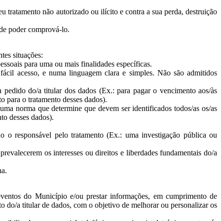
u tratamento não autorizado ou ilícito e contra a sua perda, destruição
 de poder comprová-lo.
tes situações:
pessoais para uma ou mais finalidades específicas.
ácil acesso, e numa linguagem clara e simples. Não são admitidos
 a pedido do/a titular dos dados (Ex.: para pagar o vencimento aos/às
o para o tratamento desses dados).
: uma norma que determine que devem ser identificados todos/as os/as
nto desses dados).
ido o responsável pelo tratamento (Ex.: uma investigação pública ou
 prevalecerem os interesses ou direitos e liberdades fundamentais do/a
na.
s/eventos do Município e/ou prestar informações, em cumprimento de
 do/a titular de dados, com o objetivo de melhorar ou personalizar os