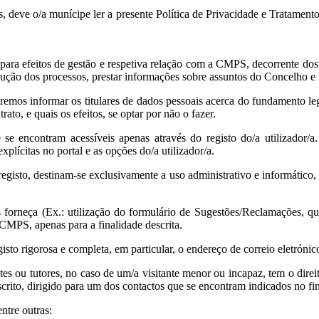
s, deve o/a munícipe ler a presente Política de Privacidade e Tratam
 para efeitos de gestão e respetiva relação com a CMPS, decorrente dos d
rução dos processos, prestar informações sobre assuntos do Concelho e fi
 iremos informar os titulares de dados pessoais acerca do fundamento 
to, e quais os efeitos, se optar por não o fazer.
e se encontram acessíveis apenas através do registo do/a utilizador/
plícitas no portal e as opções do/a utilizador/a.
gisto, destinam-se exclusivamente a uso administrativo e informático, no
s forneça (Ex.: utilização do formulário de Sugestões/Reclamações, 
 CMPS, apenas para a finalidade descrita.
to rigorosa e completa, em particular, o endereço de correio eletrónico
ntes ou tutores, no caso de um/a visitante menor ou incapaz, tem o direi
scrito, dirigido para um dos contactos que se encontram indicados no fi
tre outras: