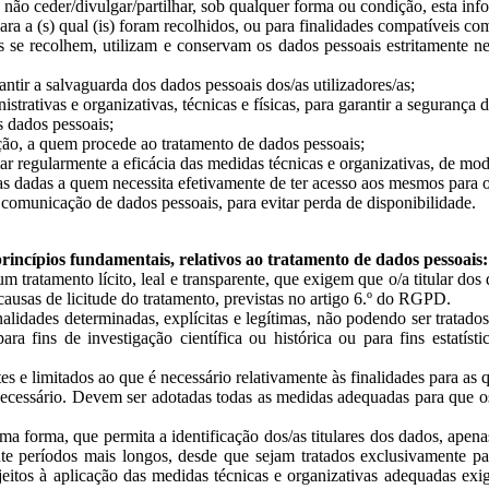
 não ceder/divulgar/partilhar, sob qualquer forma ou condição, esta info
para a (s) qual (is) foram recolhidos, ou para finalidades compatíveis co
e recolhem, utilizam e conservam os dados pessoais estritamente neces
ntir a salvaguarda dos dados pessoais dos/as utilizadores/as;
strativas e organizativas, técnicas e físicas, para garantir a segurança 
 dados pessoais;
ção, a quem procede ao tratamento de dados pessoais;
iar regularmente a eficácia das medidas técnicas e organizativas, de mo
as dadas a quem necessita efetivamente de ter acesso aos mesmos para
municação de dados pessoais, para evitar perda de disponibilidade.
princípios fundamentais, relativos ao tratamento de dados pessoais:
um tratamento lícito, leal e transparente, que exigem que o/a titular d
ausas de licitude do tratamento, previstas no artigo 6.º do RGPD.
inalidades determinadas, explícitas e legítimas, não podendo ser tratad
ara fins de investigação científica ou histórica ou para fins estatís
 e limitados ao que é necessário relativamente às finalidades para as q
necessário. Devem ser adotadas todas as medidas adequadas para que os 
 forma, que permita a identificação dos/as titulares dos dados, apenas 
e períodos mais longos, desde que sejam tratados exclusivamente para
), sujeitos à aplicação das medidas técnicas e organizativas adequadas 