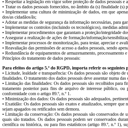
• Respeitar a legislação em vigor sobre proteção de dados pessoais e a
• Tratar os dados pessoais fornecidos, no âmbito da (s) finalidade (s) 
• Implementar uma cultura de minimização de dados, em que apenas s
dos/as cidadãos/ãs;
• Adotar as medidas de segurança da informação necessárias, para gara
• Implementar os controlos (incluindo os tecnológicos), medidas admini
• Implementar procedimentos que garantam a proteção/integridade dos
• Assegurar a realização de ações de formação/informação/sensibiliza
• Implementar processos de monitorização, para testar, apreciar e aval
• Reavaliação das permissões de acesso a dados pessoais, sendo apen
• Redundância de equipamentos de armazenamento, processamento e co
Princípios do tratamento de dados pessoais:
Para efeitos do artigo 5.º do RGPD, importa referir os seguintes 
• Licitude, lealdade e transparência: Os dados pessoais são objeto de 
finalidades. O tratamento dos dados pessoais deve assentar numa das c
• Limitação das finalidades: Os dados pessoais são recolhidos para f
tratamento posterior para fins de arquivo de interesse público, ou p
conformidade com o artigo 89.º, n.º 1.
• Minimização dos dados: Os dados pessoais são adequados, pertinentes
• Exatidão: Os dados pessoais são exatos e atualizados, sempre que 
sejam apagados ou retificados sem demora.
• Limitação da conservação: Os dados pessoais são conservados de uma
quais são tratados. Os dados pessoais podem ser conservados durant
científica ou histórica, ou para fins estatísticos (artigo 89.º, n.º 1