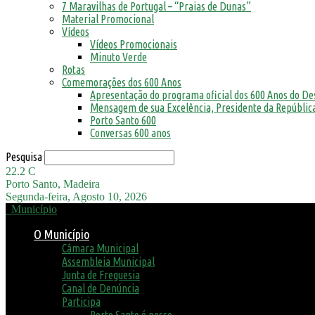
7 Maravilhas de Portugal – “Praias de Dunas”
Material Promocional
Vídeos
Vídeos Promocionais
Minuto Verde
Rotas
Comemorações dos 600 Anos
Apresentação do programa oficial dos 600 Anos do D
Mensagem de sua Excelência, Presidente da República
Porto Santo 600
Conversas 600 anos
Pesquisa
22.2
C
Porto Santo, Madeira
Segunda-feira, Agosto 10, 2026
Município
O Município
Câmara Municipal
Assembleia Municipal
Junta de Freguesia
Canal de Denúncia
Participa