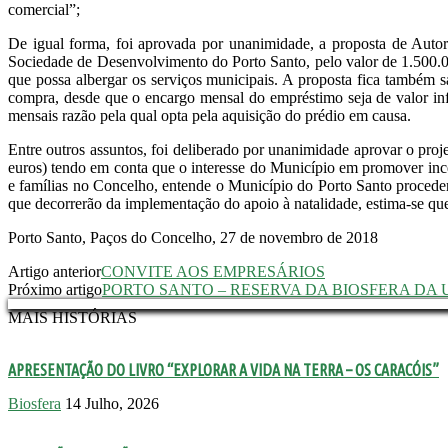
comercial”;
De igual forma, foi aprovada por unanimidade, a proposta de Autor
Sociedade de Desenvolvimento do Porto Santo, pelo valor de 1.500.0
que possa albergar os serviços municipais. A proposta fica também 
compra, desde que o encargo mensal do empréstimo seja de valor inf
mensais razão pela qual opta pela aquisição do prédio em causa.
Entre outros assuntos, foi deliberado por unanimidade aprovar o proj
euros) tendo em conta que o interesse do Município em promover ince
e famílias no Concelho, entende o Município do Porto Santo proceder 
que decorrerão da implementação do apoio à natalidade, estima-se que
Porto Santo, Paços do Concelho, 27 de novembro de 2018
Artigo anterior
CONVITE AOS EMPRESÁRIOS
Próximo artigo
PORTO SANTO – RESERVA DA BIOSFERA DA U
MAIS HISTÓRIAS
APRESENTAÇÃO DO LIVRO “EXPLORAR A VIDA NA TERRA – OS CARACÓIS”
Biosfera
14 Julho, 2026