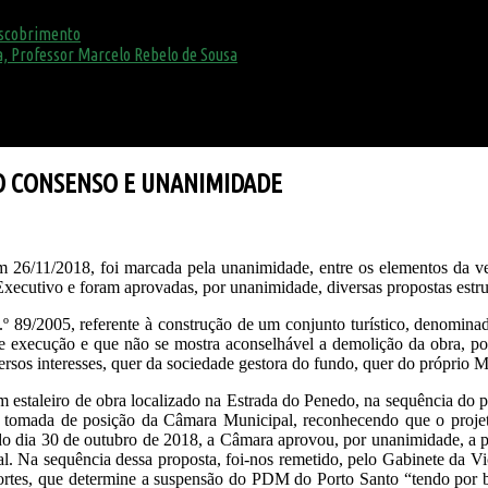
escobrimento
, Professor Marcelo Rebelo de Sousa
O CONSENSO E UNANIMIDADE
 26/11/2018, foi marcada pela unanimidade, entre os elementos da vere
xecutivo e foram aprovadas, por unanimidade, diversas propostas estrut
n.º 89/2005, referente à construção de um conjunto turístico, denomi
 execução e que não se mostra aconselhável a demolição da obra, por 
ersos interesses, quer da sociedade gestora do fundo, quer do próprio M
um estaleiro de obra localizado na Estrada do Penedo, na sequência do
 tomada de posição da Câmara Municipal, reconhecendo que o proje
o dia 30 de outubro de 2018, a Câmara aprovou, por unanimidade, a p
l. Na sequência dessa proposta, foi-nos remetido, pelo Gabinete da Vi
tes, que determine a suspensão do PDM do Porto Santo “tendo por bas