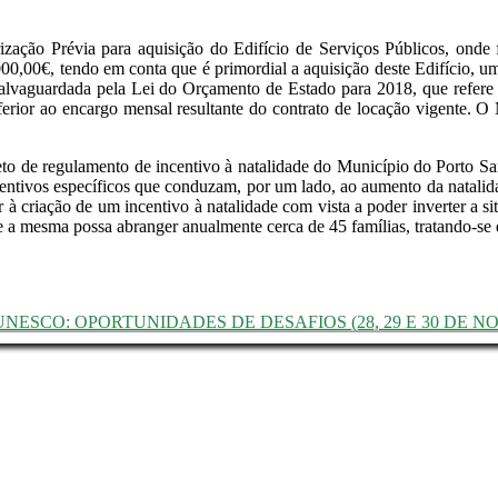
ização Prévia para aquisição do Edifício de Serviços Públicos, onde
00,00€, tendo em conta que é primordial a aquisição deste Edifício,
salvaguardada pela Lei do Orçamento de Estado para 2018, que refere
erior ao encargo mensal resultante do contrato de locação vigente. O
eto de regulamento de incentivo à natalidade do Município do Porto Sa
ntivos específicos que conduzam, por um lado, ao aumento da natalidad
à criação de um incentivo à natalidade com vista a poder inverter a sit
 a mesma possa abranger anualmente cerca de 45 famílias, tratando-se 
NESCO: OPORTUNIDADES DE DESAFIOS (28, 29 E 30 DE N