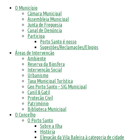
O Município
Câmara Municipal
Assembleia Municipal
Junta de Freguesia
Canal de Denúncia
Participa
Porto Santo é nosso
Sugestões/Reclamações/Elogios
Áreas de Intervenção
Ambiente
Reserva da Biosfera
Intervenção Social
Urbanismo
Taxa Municipal Turística
Geo Porto Santo – SIG Municipal
Canil & Gatil
Proteção Civil
Património
Biblioteca Municipal
O Concelho
O Porto Santo
Sobre a Ilha
História
Elevação da Vila Baleira à categoria de cidade