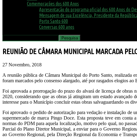
Comemorações dos 600 Anos
Apresentação do programa oficial dos 600 Anos do D
Mensagem de sua Excelência, Presidente da República
Porto Santo 600
Conversas 600 anos
REUNIÃO DE CÂMARA MUNICIPAL MARCADA PEL
27 Novembro, 2018
A reunião pública de Câmara Municipal do Porto Santo, realizada em
foram marcados pelo consenso alargado, até por rasgados elogios ao E
Foi aprovada a prorrogação do prazo do alvará de licença de obras 
2020, considerando que as obras já atingiram um estado avançado de
interesse para o Município concluir estas obras salvaguardando os div
Foi aprovado o pedido de autorização para vedação e instalação de 
supermercado de marca Pingo Doce. Esta proposta teve em conta a
normas do PDM para aquela localização, motivo pelo qual, no passad
Parcial do Plano Diretor Municipal, a enviar para o Governo Regiona
ao Governo Regional, pela Direção Regional da Economia e Transpor