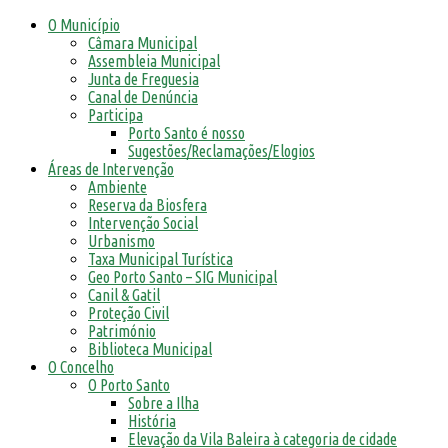
O Município
Câmara Municipal
Assembleia Municipal
Junta de Freguesia
Canal de Denúncia
Participa
Porto Santo é nosso
Sugestões/Reclamações/Elogios
Áreas de Intervenção
Ambiente
Reserva da Biosfera
Intervenção Social
Urbanismo
Taxa Municipal Turística
Geo Porto Santo – SIG Municipal
Canil & Gatil
Proteção Civil
Património
Biblioteca Municipal
O Concelho
O Porto Santo
Sobre a Ilha
História
Elevação da Vila Baleira à categoria de cidade