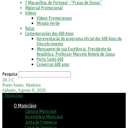
7 Maravilhas de Portugal – “Praias de Dunas”
Material Promocional
Vídeos
Vídeos Promocionais
Minuto Verde
Rotas
Comemorações dos 600 Anos
Apresentação do programa oficial dos 600 Anos do
Descobrimento
Mensagem de sua Excelência, Presidente da
República, Professor Marcelo Rebelo de Sousa
Porto Santo 600
Conversas 600 anos
Pesquisa
28.3
C
Porto Santo, Madeira
Sábado, Agosto 8, 2026
Município
O Município
Câmara Municipal
Assembleia Municipal
Junta de Freguesia
Canal de Denúncia