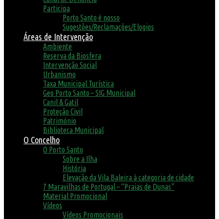
Participa
Porto Santo é nosso
Sugestões/Reclamações/Elogios
Áreas de Intervenção
Ambiente
Reserva da Biosfera
Intervenção Social
Urbanismo
Taxa Municipal Turística
Geo Porto Santo – SIG Municipal
Canil & Gatil
Proteção Civil
Património
Biblioteca Municipal
O Concelho
O Porto Santo
Sobre a Ilha
História
Elevação da Vila Baleira à categoria de cidade
7 Maravilhas de Portugal – “Praias de Dunas”
Material Promocional
Vídeos
Vídeos Promocionais