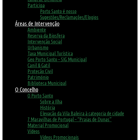
Participa
Porto Santo é nosso
Sugestões/Reclamações/Elogios
Áreas de Intervenção
Ambiente
Reserva da Biosfera
Intervenção Social
Urbanismo
Taxa Municipal Turística
Geo Porto Santo – SIG Municipal
Canil & Gatil
Proteção Civil
Património
Biblioteca Municipal
O Concelho
O Porto Santo
Sobre a Ilha
História
Elevação da Vila Baleira à categoria de cidade
7 Maravilhas de Portugal – “Praias de Dunas”
Material Promocional
Vídeos
Vídeos Promocionais