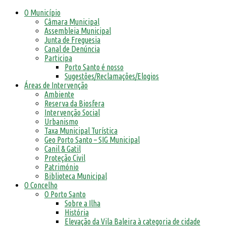
O Município
Câmara Municipal
Assembleia Municipal
Junta de Freguesia
Canal de Denúncia
Participa
Porto Santo é nosso
Sugestões/Reclamações/Elogios
Áreas de Intervenção
Ambiente
Reserva da Biosfera
Intervenção Social
Urbanismo
Taxa Municipal Turística
Geo Porto Santo – SIG Municipal
Canil & Gatil
Proteção Civil
Património
Biblioteca Municipal
O Concelho
O Porto Santo
Sobre a Ilha
História
Elevação da Vila Baleira à categoria de cidade