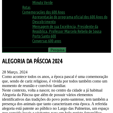
Minuto Verde
Rotas
Comemorações dos 600 Anos
Apresentação do programa oficial dos 600 Anos do
Descobrimento
Mensagem de sua Excelência, Presidente da
República, Professor Marcelo Rebelo de Sousa
Porto Santo 600
Conversas 600 anos
ALEGORIA DA PÁSCOA 2024
28 Março, 2024
Como acontece todos os anos, a época pascal é uma comemoração
que, sendo de cariz religioso, é vivida por todos também como um
momento de reunião e convívio familiar.
Neste contexto, volta a nascer, no centro da cidade a já habitual
Alegoria da Páscoa que além de possuir vários elementos
identificativos das tradições do povo porto-santense, tem também a
presença dos animais que tanto caracterizam esta época. A referida
alegoria está patente ao público no Largo das Palmeiras, um espaço
que convida locais e visitantes para um belo registo fotográfico.