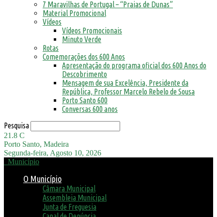
7 Maravilhas de Portugal – “Praias de Dunas”
Material Promocional
Vídeos
Vídeos Promocionais
Minuto Verde
Rotas
Comemorações dos 600 Anos
Apresentação do programa oficial dos 600 Anos do
Descobrimento
Mensagem de sua Excelência, Presidente da
República, Professor Marcelo Rebelo de Sousa
Porto Santo 600
Conversas 600 anos
Pesquisa
21.8
C
Porto Santo, Madeira
Segunda-feira, Agosto 10, 2026
Município
O Município
Câmara Municipal
Assembleia Municipal
Junta de Freguesia
Canal de Denúncia