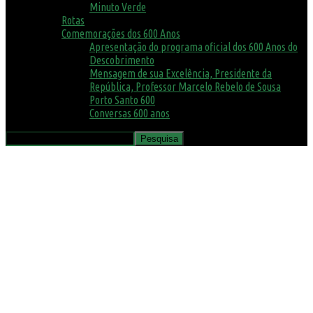
Minuto Verde
Rotas
Comemorações dos 600 Anos
Apresentação do programa oficial dos 600 Anos do
Descobrimento
Mensagem de sua Excelência, Presidente da
República, Professor Marcelo Rebelo de Sousa
Porto Santo 600
Conversas 600 anos