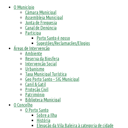
O Município
Câmara Municipal
Assembleia Municipal
Junta de Freguesia
Canal de Denúncia
Participa
Porto Santo é nosso
Sugestões/Reclamações/Elogios
Áreas de Intervenção
Ambiente
Reserva da Biosfera
Intervenção Social
Urbanismo
Taxa Municipal Turística
Geo Porto Santo – SIG Municipal
Canil & Gatil
Proteção Civil
Património
Biblioteca Municipal
O Concelho
O Porto Santo
Sobre a Ilha
História
Elevação da Vila Baleira à categoria de cidade