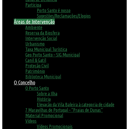
Participa
Porto Santo é nosso
Sugestões/Reclamações/Elogios
Áreas de Intervenção
Ambiente
Reserva da Biosfera
Intervenção Social
Urbanismo
Taxa Municipal Turística
Geo Porto Santo – SIG Municipal
Canil & Gatil
Proteção Civil
Património
Biblioteca Municipal
O Concelho
O Porto Santo
Sobre a Ilha
História
Elevação da Vila Baleira à categoria de cidade
7 Maravilhas de Portugal – “Praias de Dunas”
Material Promocional
Vídeos
Vídeos Promocionais