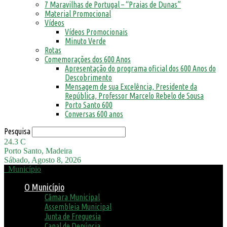
7 Maravilhas de Portugal – “Praias de Dunas”
Material Promocional
Vídeos
Vídeos Promocionais
Minuto Verde
Rotas
Comemorações dos 600 Anos
Apresentação do programa oficial dos 600 Anos do
Descobrimento
Mensagem de sua Excelência, Presidente da
República, Professor Marcelo Rebelo de Sousa
Porto Santo 600
Conversas 600 anos
Pesquisa
24.3
C
Porto Santo, Madeira
Sábado, Agosto 8, 2026
Município
O Município
Câmara Municipal
Assembleia Municipal
Junta de Freguesia
Canal de Denúncia