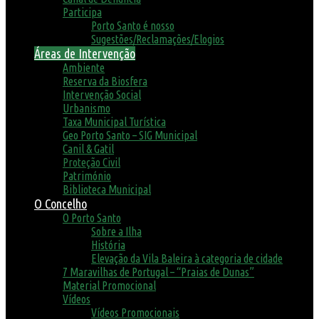
Participa
Porto Santo é nosso
Sugestões/Reclamações/Elogios
Áreas de Intervenção
Ambiente
Reserva da Biosfera
Intervenção Social
Urbanismo
Taxa Municipal Turística
Geo Porto Santo – SIG Municipal
Canil & Gatil
Proteção Civil
Património
Biblioteca Municipal
O Concelho
O Porto Santo
Sobre a Ilha
História
Elevação da Vila Baleira à categoria de cidade
7 Maravilhas de Portugal – “Praias de Dunas”
Material Promocional
Vídeos
Vídeos Promocionais