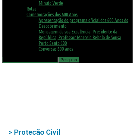
Minuto Verde
Rotas
Comemorações dos 600 Anos
Apresentação do programa oficial dos 600 Anos do
Descobrimento
Mensagem de sua Excelência, Presidente da
República, Professor Marcelo Rebelo de Sousa
Porto Santo 600
Conversas 600 anos
> Proteção Civil