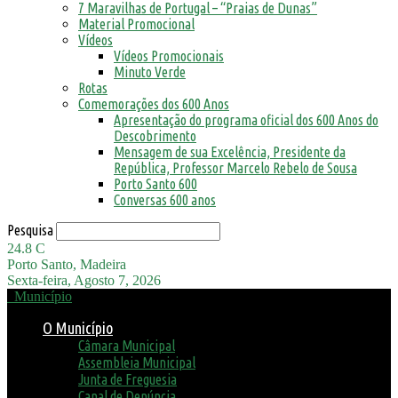
7 Maravilhas de Portugal – “Praias de Dunas”
Material Promocional
Vídeos
Vídeos Promocionais
Minuto Verde
Rotas
Comemorações dos 600 Anos
Apresentação do programa oficial dos 600 Anos do
Descobrimento
Mensagem de sua Excelência, Presidente da
República, Professor Marcelo Rebelo de Sousa
Porto Santo 600
Conversas 600 anos
Pesquisa
24.8
C
Porto Santo, Madeira
Sexta-feira, Agosto 7, 2026
Município
O Município
Câmara Municipal
Assembleia Municipal
Junta de Freguesia
Canal de Denúncia