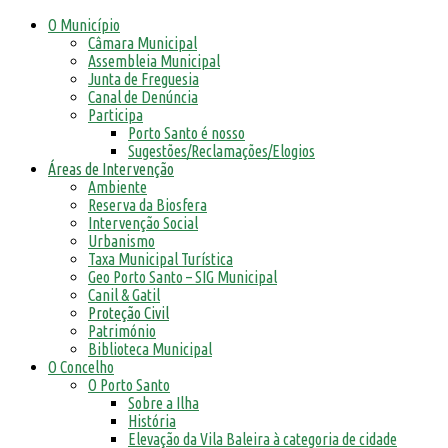
O Município
Câmara Municipal
Assembleia Municipal
Junta de Freguesia
Canal de Denúncia
Participa
Porto Santo é nosso
Sugestões/Reclamações/Elogios
Áreas de Intervenção
Ambiente
Reserva da Biosfera
Intervenção Social
Urbanismo
Taxa Municipal Turística
Geo Porto Santo – SIG Municipal
Canil & Gatil
Proteção Civil
Património
Biblioteca Municipal
O Concelho
O Porto Santo
Sobre a Ilha
História
Elevação da Vila Baleira à categoria de cidade