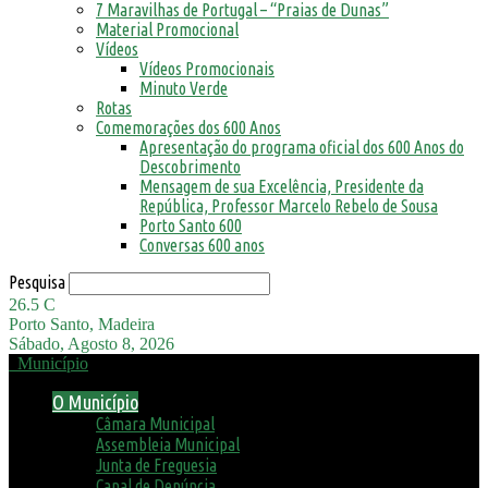
7 Maravilhas de Portugal – “Praias de Dunas”
Material Promocional
Vídeos
Vídeos Promocionais
Minuto Verde
Rotas
Comemorações dos 600 Anos
Apresentação do programa oficial dos 600 Anos do
Descobrimento
Mensagem de sua Excelência, Presidente da
República, Professor Marcelo Rebelo de Sousa
Porto Santo 600
Conversas 600 anos
Pesquisa
26.5
C
Porto Santo, Madeira
Sábado, Agosto 8, 2026
Município
O Município
Câmara Municipal
Assembleia Municipal
Junta de Freguesia
Canal de Denúncia