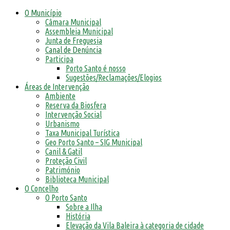
O Município
Câmara Municipal
Assembleia Municipal
Junta de Freguesia
Canal de Denúncia
Participa
Porto Santo é nosso
Sugestões/Reclamações/Elogios
Áreas de Intervenção
Ambiente
Reserva da Biosfera
Intervenção Social
Urbanismo
Taxa Municipal Turística
Geo Porto Santo – SIG Municipal
Canil & Gatil
Proteção Civil
Património
Biblioteca Municipal
O Concelho
O Porto Santo
Sobre a Ilha
História
Elevação da Vila Baleira à categoria de cidade