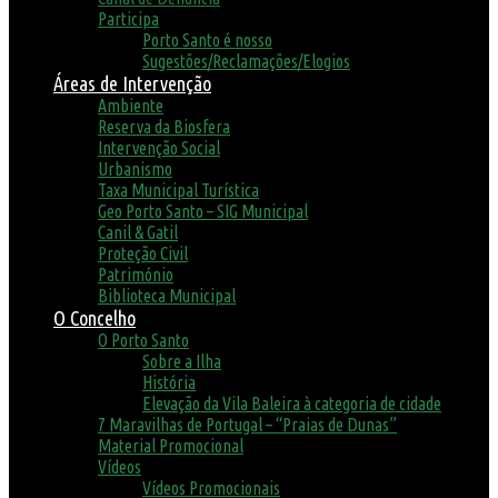
Participa
Porto Santo é nosso
Sugestões/Reclamações/Elogios
Áreas de Intervenção
Ambiente
Reserva da Biosfera
Intervenção Social
Urbanismo
Taxa Municipal Turística
Geo Porto Santo – SIG Municipal
Canil & Gatil
Proteção Civil
Património
Biblioteca Municipal
O Concelho
O Porto Santo
Sobre a Ilha
História
Elevação da Vila Baleira à categoria de cidade
7 Maravilhas de Portugal – “Praias de Dunas”
Material Promocional
Vídeos
Vídeos Promocionais