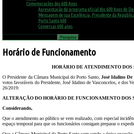
Comemorações dos 600 Anos
Apresentação do programa oficial dos 600 Anos do D
Mensagem de sua Excelência, Presidente da República
Porto Santo 600
Conversas 600 anos
Horário de Funcionamento
HORÁRIO DE ATENDIMENTO DOS S
O Presidente da Câmara Municipal do Porto Santo,
José Idalino De
votos favoráveis do Presidente, José Idalino de Vasconcelos, e dos Ve
26/2019:
ALTERAÇÃO DO HORÁRIO DE FUNCIONAMENTO DOS S
Considerando,
Que o atendimento ao público se vem realizado, com especial incidênci
espaço temporal para que os funcionários consigam preparar o expedi
Que a Câmara Municipal do Porto Santo vem sendo a única exceção no