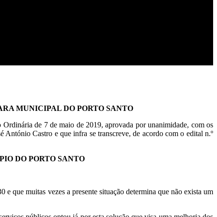
MARA MUNICIPAL DO PORTO SANTO
ião Ordinária de 7 de maio de 2019, aprovada por unanimidade, com os
é António Castro e que infra se transcreve, de acordo com o edital n.º
PIO DO PORTO SANTO
:30 e que muitas vezes a presente situação determina que não exista um
rviços públicos optou já por esta solução que visa uma melhoria dos