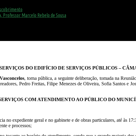
escobrimento
, Professor Marcelo Rebelo de Sousa
ERVIÇOS DO EDIFÍCIO DE SERVIÇOS PÚBLICOS – CÂ
 Vasconcelos
, torna pública, a seguinte deliberação, tomada na Reun
readores, Pedro Freitas, Filipe Menezes de Oliveira, Sofia Santos e Jos
ERVIÇOS COM ATENDIMENTO AO PÚBLICO DO MUNICÍ
a no expediente geral e no gabinete e de obras particulares, até às 17
ente e processos;
 tocante ao horário de atendimento, sendo que a grande maioria dos se