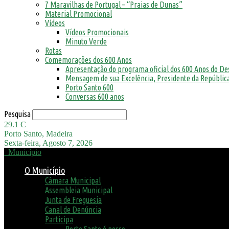
7 Maravilhas de Portugal – “Praias de Dunas”
Material Promocional
Vídeos
Vídeos Promocionais
Minuto Verde
Rotas
Comemorações dos 600 Anos
Apresentação do programa oficial dos 600 Anos do D
Mensagem de sua Excelência, Presidente da República
Porto Santo 600
Conversas 600 anos
Pesquisa
29.1
C
Porto Santo, Madeira
Sexta-feira, Agosto 7, 2026
Município
O Município
Câmara Municipal
Assembleia Municipal
Junta de Freguesia
Canal de Denúncia
Participa