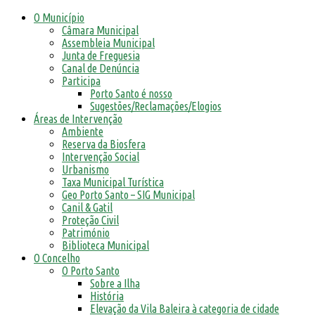
O Município
Câmara Municipal
Assembleia Municipal
Junta de Freguesia
Canal de Denúncia
Participa
Porto Santo é nosso
Sugestões/Reclamações/Elogios
Áreas de Intervenção
Ambiente
Reserva da Biosfera
Intervenção Social
Urbanismo
Taxa Municipal Turística
Geo Porto Santo – SIG Municipal
Canil & Gatil
Proteção Civil
Património
Biblioteca Municipal
O Concelho
O Porto Santo
Sobre a Ilha
História
Elevação da Vila Baleira à categoria de cidade