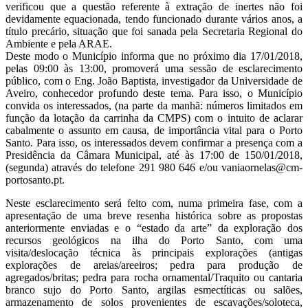
verificou que a questão referente à extração de inertes não foi
devidamente equacionada, tendo funcionado durante vários anos, a
título precário, situação que foi sanada pela Secretaria Regional do
Ambiente e pela ARAE.
Deste modo o Município informa que no próximo dia 17/01/2018,
pelas 09:00 às 13:00, promoverá uma sessão de esclarecimento
público, com o Eng. João Baptista, investigador da Universidade de
Aveiro, conhecedor profundo deste tema. Para isso, o Município
convida os interessados, (na parte da manhã: números limitados em
função da lotação da carrinha da CMPS) com o intuito de aclarar
cabalmente o assunto em causa, de importância vital para o Porto
Santo. Para isso, os interessados devem confirmar a presença com a
Presidência da Câmara Municipal, até às 17:00 de 150/01/2018,
(segunda) através do telefone 291 980 646 e/ou vaniaornelas@cm-
portosanto.pt.
Neste esclarecimento será feito com, numa primeira fase, com a
apresentação de uma breve resenha histórica sobre as propostas
anteriormente enviadas e o “estado da arte” da exploração dos
recursos geológicos na ilha do Porto Santo, com uma
visita/deslocação técnica às principais explorações (antigas
explorações de areias/areeiros; pedra para produção de
agregados/britas; pedra para rocha ornamental/Traquito ou cantaria
branco sujo do Porto Santo, argilas esmectíticas ou salões,
armazenamento de solos provenientes de escavações/soloteca,