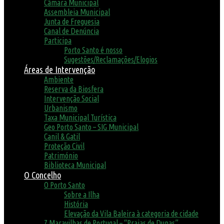
Câmara Municipal
Assembleia Municipal
Junta de Freguesia
Canal de Denúncia
Participa
Porto Santo é nosso
Sugestões/Reclamações/Elogios
Áreas de Intervenção
Ambiente
Reserva da Biosfera
Intervenção Social
Urbanismo
Taxa Municipal Turística
Geo Porto Santo – SIG Municipal
Canil & Gatil
Proteção Civil
Património
Biblioteca Municipal
O Concelho
O Porto Santo
Sobre a Ilha
História
Elevação da Vila Baleira à categoria de cidade
7 Maravilhas de Portugal – “Praias de Dunas”