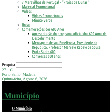
7 Maravilhas de Portugal – “Praias de Dunas”
Material Promocional
Vídeos
Vídeos Promocionais
Minuto Verde
Rotas
Comemorações dos 600 Anos
Apresentação do programa oficial dos 600 Anos do
Descobrimento
Mensagem de sua Excelência, Presidente da
República, Professor Marcelo Rebelo de Sousa
Porto Santo 600
Conversas 600 anos
Pesquisa
27.1
C
Porto Santo, Madeira
Quinta-feira, Agosto 6, 2026
Município
O Município