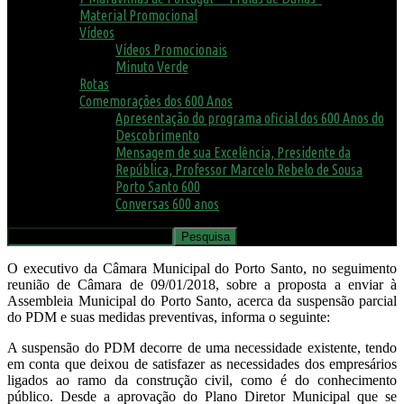
Material Promocional
Vídeos
Vídeos Promocionais
Minuto Verde
Rotas
Comemorações dos 600 Anos
Apresentação do programa oficial dos 600 Anos do
Descobrimento
Mensagem de sua Excelência, Presidente da
República, Professor Marcelo Rebelo de Sousa
Porto Santo 600
Conversas 600 anos
O executivo da Câmara Municipal do Porto Santo, no seguimento
reunião de Câmara de 09/01/2018, sobre a proposta a enviar à
Assembleia Municipal do Porto Santo, acerca da suspensão parcial
do PDM e suas medidas preventivas, informa o seguinte:
A suspensão do PDM decorre de uma necessidade existente, tendo
em conta que deixou de satisfazer as necessidades dos empresários
ligados ao ramo da construção civil, como é do conhecimento
público. Desde a aprovação do Plano Diretor Municipal que se