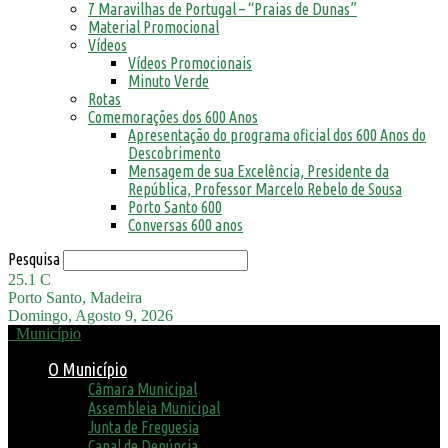
7 Maravilhas de Portugal – “Praias de Dunas”
Material Promocional
Vídeos
Vídeos Promocionais
Minuto Verde
Rotas
Comemorações dos 600 Anos
Apresentação do programa oficial dos 600 Anos do
Descobrimento
Mensagem de sua Excelência, Presidente da
República, Professor Marcelo Rebelo de Sousa
Porto Santo 600
Conversas 600 anos
Pesquisa
25.1
C
Porto Santo, Madeira
Domingo, Agosto 9, 2026
Município
O Município
Câmara Municipal
Assembleia Municipal
Junta de Freguesia
Canal de Denúncia