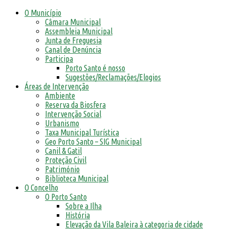
O Município
Câmara Municipal
Assembleia Municipal
Junta de Freguesia
Canal de Denúncia
Participa
Porto Santo é nosso
Sugestões/Reclamações/Elogios
Áreas de Intervenção
Ambiente
Reserva da Biosfera
Intervenção Social
Urbanismo
Taxa Municipal Turística
Geo Porto Santo – SIG Municipal
Canil & Gatil
Proteção Civil
Património
Biblioteca Municipal
O Concelho
O Porto Santo
Sobre a Ilha
História
Elevação da Vila Baleira à categoria de cidade