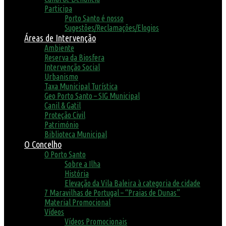
Participa
Porto Santo é nosso
Sugestões/Reclamações/Elogios
Áreas de Intervenção
Ambiente
Reserva da Biosfera
Intervenção Social
Urbanismo
Taxa Municipal Turística
Geo Porto Santo – SIG Municipal
Canil & Gatil
Proteção Civil
Património
Biblioteca Municipal
O Concelho
O Porto Santo
Sobre a Ilha
História
Elevação da Vila Baleira à categoria de cidade
7 Maravilhas de Portugal – “Praias de Dunas”
Material Promocional
Vídeos
Vídeos Promocionais