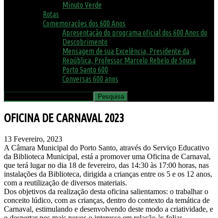
Minuto Verde
Rotas
Comemorações dos 600 Anos
Apresentação do programa oficial dos 600 Anos do
Descobrimento
Mensagem de sua Excelência, Presidente da
República, Professor Marcelo Rebelo de Sousa
Porto Santo 600
Conversas 600 anos
OFICINA DE CARNAVAL 2023
13 Fevereiro, 2023
A Câmara Municipal do Porto Santo, através do Serviço Educativo
da Biblioteca Municipal, está a promover uma Oficina de Carnaval,
que terá lugar no dia 18 de fevereiro, das 14:30 às 17:00 horas, nas
instalações da Biblioteca, dirigida a crianças entre os 5 e os 12 anos,
com a reutilização de diversos materiais.
Dos objetivos da realização desta oficina salientamos: o trabalhar o
conceito lúdico, com as crianças, dentro do contexto da temática de
Carnaval, estimulando e desenvolvendo deste modo a criatividade, e
o despertar nos mais novos o interesse em relação às folias