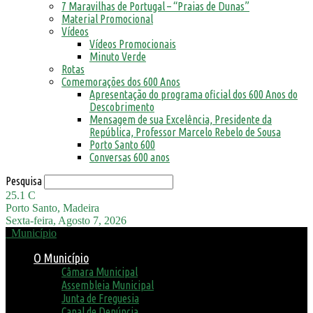
7 Maravilhas de Portugal – “Praias de Dunas”
Material Promocional
Vídeos
Vídeos Promocionais
Minuto Verde
Rotas
Comemorações dos 600 Anos
Apresentação do programa oficial dos 600 Anos do
Descobrimento
Mensagem de sua Excelência, Presidente da
República, Professor Marcelo Rebelo de Sousa
Porto Santo 600
Conversas 600 anos
Pesquisa
25.1
C
Porto Santo, Madeira
Sexta-feira, Agosto 7, 2026
Município
O Município
Câmara Municipal
Assembleia Municipal
Junta de Freguesia
Canal de Denúncia