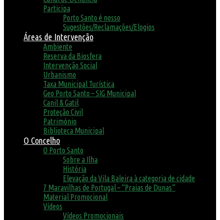
Participa
Porto Santo é nosso
Sugestões/Reclamações/Elogios
Áreas de Intervenção
Ambiente
Reserva da Biosfera
Intervenção Social
Urbanismo
Taxa Municipal Turística
Geo Porto Santo – SIG Municipal
Canil & Gatil
Proteção Civil
Património
Biblioteca Municipal
O Concelho
O Porto Santo
Sobre a Ilha
História
Elevação da Vila Baleira à categoria de cidade
7 Maravilhas de Portugal – “Praias de Dunas”
Material Promocional
Vídeos
Vídeos Promocionais