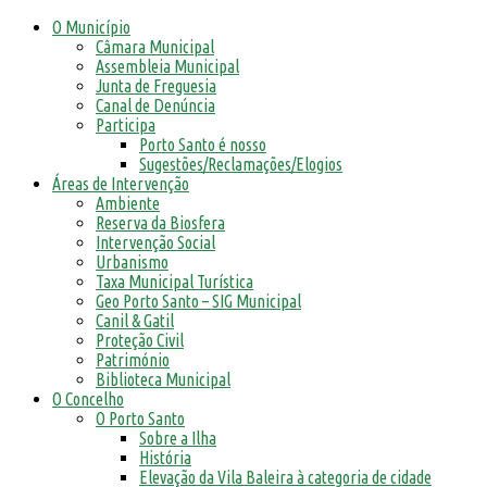
O Município
Câmara Municipal
Assembleia Municipal
Junta de Freguesia
Canal de Denúncia
Participa
Porto Santo é nosso
Sugestões/Reclamações/Elogios
Áreas de Intervenção
Ambiente
Reserva da Biosfera
Intervenção Social
Urbanismo
Taxa Municipal Turística
Geo Porto Santo – SIG Municipal
Canil & Gatil
Proteção Civil
Património
Biblioteca Municipal
O Concelho
O Porto Santo
Sobre a Ilha
História
Elevação da Vila Baleira à categoria de cidade