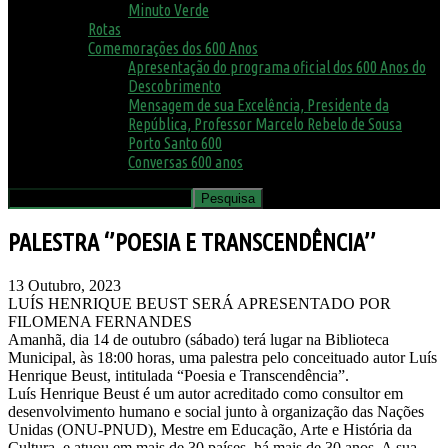
Minuto Verde
Rotas
Comemorações dos 600 Anos
Apresentação do programa oficial dos 600 Anos do
Descobrimento
Mensagem de sua Excelência, Presidente da
República, Professor Marcelo Rebelo de Sousa
Porto Santo 600
Conversas 600 anos
PALESTRA ‘’POESIA E TRANSCENDÊNCIA’’
13 Outubro, 2023
LUÍS HENRIQUE BEUST SERÁ APRESENTADO POR
FILOMENA FERNANDES
Amanhã, dia 14 de outubro (sábado) terá lugar na Biblioteca
Municipal, às 18:00 horas, uma palestra pelo conceituado autor Luís
Henrique Beust, intitulada “Poesia e Transcendência”.
Luís Henrique Beust é um autor acreditado como consultor em
desenvolvimento humano e social junto à organização das Nações
Unidas (ONU-PNUD), Mestre em Educação, Arte e História da
Cultura, e atuou em mais de 30 países, há mais de 30 anos. A sua