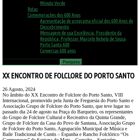
Minuto Verde
Rotas
Comemorações dos 600 Anos
Apresentação do programa oficial dos 600 Anos do
Descobrimento
Mensagem de sua Excelência, Presidente da
República, Professor Marcelo Rebelo de Sousa
Porto Santo 600
Conversas 600 anos
XX ENCONTRO DE FOLCLORE DO PORTO SANTO
26 Agosto, 2024
No âmbito do XX Encontro de Folclore do Porto Santo, VIII
Internacional, promovido pela Junta de Freguesia do Porto Santo e
Associação Grupo de Folclore do Porto Santo, que teve lugar no
passado dia 24 de agosto na Praça do Barqueiro, os representantes
do Grupo de Folclore Cultural e Recreativo da Quinta Grande,
Grupo de Folclore da Casa do Povo de Santana, Associação Grupo
de Folclore do Porto Santo, Agrupación Municipal de Música e
Baile Tradicional de Cuntis – Espanha e Rancho Folclórico “Os
Camponeses” de Santana do Mato – Coruche – Santarém,