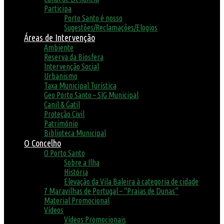
Participa
Porto Santo é nosso
Sugestões/Reclamações/Elogios
Áreas de Intervenção
Ambiente
Reserva da Biosfera
Intervenção Social
Urbanismo
Taxa Municipal Turística
Geo Porto Santo – SIG Municipal
Canil & Gatil
Proteção Civil
Património
Biblioteca Municipal
O Concelho
O Porto Santo
Sobre a Ilha
História
Elevação da Vila Baleira à categoria de cidade
7 Maravilhas de Portugal – “Praias de Dunas”
Material Promocional
Vídeos
Vídeos Promocionais