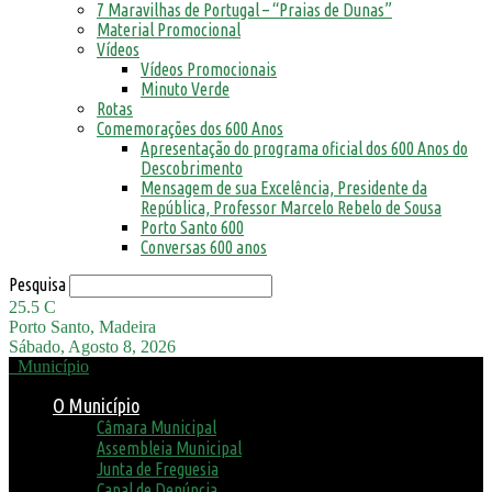
7 Maravilhas de Portugal – “Praias de Dunas”
Material Promocional
Vídeos
Vídeos Promocionais
Minuto Verde
Rotas
Comemorações dos 600 Anos
Apresentação do programa oficial dos 600 Anos do
Descobrimento
Mensagem de sua Excelência, Presidente da
República, Professor Marcelo Rebelo de Sousa
Porto Santo 600
Conversas 600 anos
Pesquisa
25.5
C
Porto Santo, Madeira
Sábado, Agosto 8, 2026
Município
O Município
Câmara Municipal
Assembleia Municipal
Junta de Freguesia
Canal de Denúncia