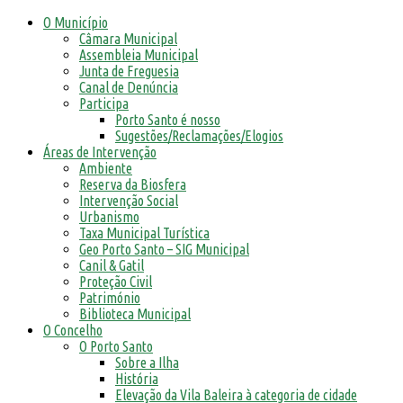
O Município
Câmara Municipal
Assembleia Municipal
Junta de Freguesia
Canal de Denúncia
Participa
Porto Santo é nosso
Sugestões/Reclamações/Elogios
Áreas de Intervenção
Ambiente
Reserva da Biosfera
Intervenção Social
Urbanismo
Taxa Municipal Turística
Geo Porto Santo – SIG Municipal
Canil & Gatil
Proteção Civil
Património
Biblioteca Municipal
O Concelho
O Porto Santo
Sobre a Ilha
História
Elevação da Vila Baleira à categoria de cidade