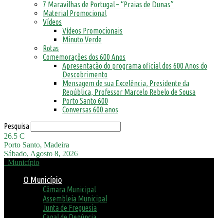
7 Maravilhas de Portugal – “Praias de Dunas”
Material Promocional
Vídeos
Vídeos Promocionais
Minuto Verde
Rotas
Comemorações dos 600 Anos
Apresentação do programa oficial dos 600 Anos do
Descobrimento
Mensagem de sua Excelência, Presidente da
República, Professor Marcelo Rebelo de Sousa
Porto Santo 600
Conversas 600 anos
Pesquisa
26.5
C
Porto Santo, Madeira
Sábado, Agosto 8, 2026
Município
O Município
Câmara Municipal
Assembleia Municipal
Junta de Freguesia
Canal de Denúncia