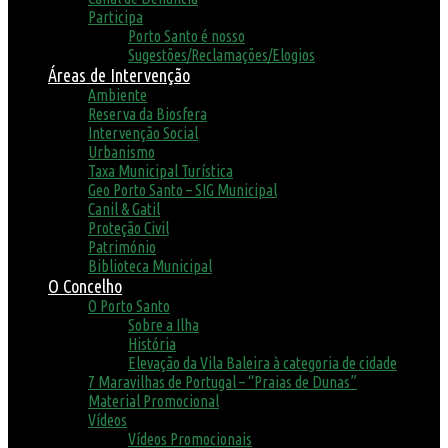
Participa
Porto Santo é nosso
Sugestões/Reclamações/Elogios
Áreas de Intervenção
Ambiente
Reserva da Biosfera
Intervenção Social
Urbanismo
Taxa Municipal Turística
Geo Porto Santo – SIG Municipal
Canil & Gatil
Proteção Civil
Património
Biblioteca Municipal
O Concelho
O Porto Santo
Sobre a Ilha
História
Elevação da Vila Baleira à categoria de cidade
7 Maravilhas de Portugal – “Praias de Dunas”
Material Promocional
Vídeos
Vídeos Promocionais