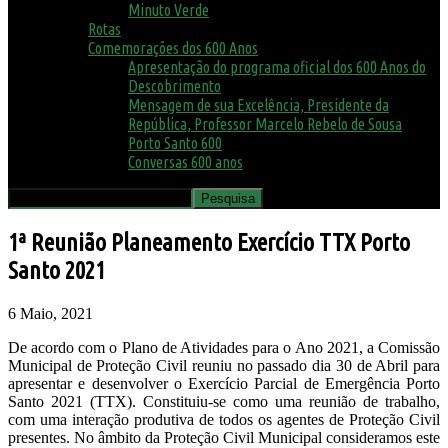
Minuto Verde
Rotas
Comemorações dos 600 Anos
Apresentação do programa oficial dos 600 Anos do
Descobrimento
Mensagem de sua Excelência, Presidente da
República, Professor Marcelo Rebelo de Sousa
Porto Santo 600
Conversas 600 anos
1ª Reunião Planeamento Exercício TTX Porto
Santo 2021
6 Maio, 2021
De acordo com o Plano de Atividades para o Ano 2021, a Comissão
Municipal de Proteção Civil reuniu no passado dia 30 de Abril para
apresentar e desenvolver o Exercício Parcial de Emergência Porto
Santo 2021 (TTX). Constituiu-se como uma reunião de trabalho,
com uma interação produtiva de todos os agentes de Proteção Civil
presentes. No âmbito da Proteção Civil Municipal consideramos este