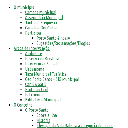
O Município
Câmara Municipal
Assembleia Municipal
Junta de Freguesia
Canal de Denúncia
Participa
Porto Santo é nosso
Sugestões/Reclamações/Elogios
Áreas de Intervenção
Ambiente
Reserva da Biosfera
Intervenção Social
Urbanismo
Taxa Municipal Turística
Geo Porto Santo – SIG Municipal
Canil & Gatil
Proteção Civil
Património
Biblioteca Municipal
O Concelho
O Porto Santo
Sobre a Ilha
História
Elevação da Vila Baleira à categoria de cidade