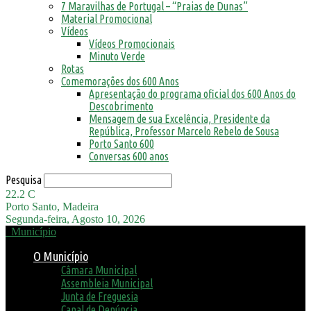
7 Maravilhas de Portugal – “Praias de Dunas”
Material Promocional
Vídeos
Vídeos Promocionais
Minuto Verde
Rotas
Comemorações dos 600 Anos
Apresentação do programa oficial dos 600 Anos do
Descobrimento
Mensagem de sua Excelência, Presidente da
República, Professor Marcelo Rebelo de Sousa
Porto Santo 600
Conversas 600 anos
Pesquisa
22.2
C
Porto Santo, Madeira
Segunda-feira, Agosto 10, 2026
Município
O Município
Câmara Municipal
Assembleia Municipal
Junta de Freguesia
Canal de Denúncia