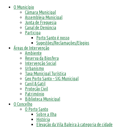
O Município
Câmara Municipal
Assembleia Municipal
Junta de Freguesia
Canal de Denúncia
Participa
Porto Santo é nosso
Sugestões/Reclamações/Elogios
Áreas de Intervenção
Ambiente
Reserva da Biosfera
Intervenção Social
Urbanismo
Taxa Municipal Turística
Geo Porto Santo – SIG Municipal
Canil & Gatil
Proteção Civil
Património
Biblioteca Municipal
O Concelho
O Porto Santo
Sobre a Ilha
História
Elevação da Vila Baleira à categoria de cidade