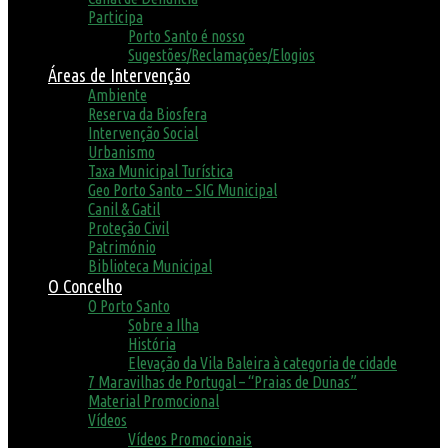
Participa
Porto Santo é nosso
Sugestões/Reclamações/Elogios
Áreas de Intervenção
Ambiente
Reserva da Biosfera
Intervenção Social
Urbanismo
Taxa Municipal Turística
Geo Porto Santo – SIG Municipal
Canil & Gatil
Proteção Civil
Património
Biblioteca Municipal
O Concelho
O Porto Santo
Sobre a Ilha
História
Elevação da Vila Baleira à categoria de cidade
7 Maravilhas de Portugal – “Praias de Dunas”
Material Promocional
Vídeos
Vídeos Promocionais