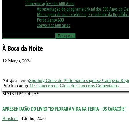
Comemorações dos 600 Anos
Apresentação do programa oficial dos 600 Anos do D
Mensagem de sua Excelência, Presidente da República
Porto Santo 600
Conversas 600 anos
À Boca da Noite
12 Março, 2024
Artigo anterior
Sporting Clube do Porto Santo sagra-se Campeão Regio
Próximo artigo
11º Concerto do Ciclo de Concertos Comentados
MAIS HISTÓRIAS
APRESENTAÇÃO DO LIVRO “EXPLORAR A VIDA NA TERRA – OS CARACÓIS”
Biosfera
14 Julho, 2026