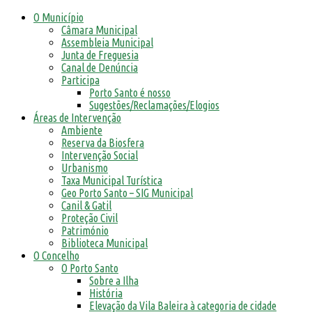
O Município
Câmara Municipal
Assembleia Municipal
Junta de Freguesia
Canal de Denúncia
Participa
Porto Santo é nosso
Sugestões/Reclamações/Elogios
Áreas de Intervenção
Ambiente
Reserva da Biosfera
Intervenção Social
Urbanismo
Taxa Municipal Turística
Geo Porto Santo – SIG Municipal
Canil & Gatil
Proteção Civil
Património
Biblioteca Municipal
O Concelho
O Porto Santo
Sobre a Ilha
História
Elevação da Vila Baleira à categoria de cidade