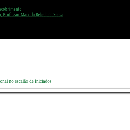
escobrimento
, Professor Marcelo Rebelo de Sousa
nal no escalão de Iniciados