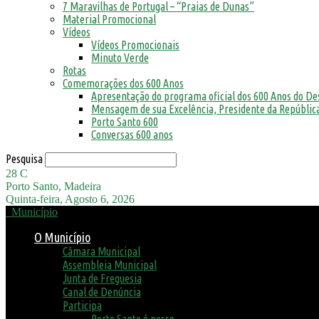
7 Maravilhas de Portugal – “Praias de Dunas”
Material Promocional
Vídeos
Vídeos Promocionais
Minuto Verde
Rotas
Comemorações dos 600 Anos
Apresentação do programa oficial dos 600 Anos do D
Mensagem de sua Excelência, Presidente da República
Porto Santo 600
Conversas 600 anos
Pesquisa
28
C
Porto Santo, Madeira
Quinta-feira, Agosto 6, 2026
Município
O Município
Câmara Municipal
Assembleia Municipal
Junta de Freguesia
Canal de Denúncia
Participa