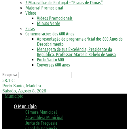
7 Maravilhas de Portugal – “Praias de Dunas”
Material Promocional
Vídeos
Vídeos Promocionais
Minuto Verde
Rotas
Comemorações dos 600 Anos
Apresentação do programa oficial dos 600 Anos do
Descobrimento
Mensagem de sua Excelência, Presidente da
República, Professor Marcelo Rebelo de Sousa
Porto Santo 600
Conversas 600 anos
Pesquisa
28.1
C
Porto Santo, Madeira
Sábado, Agosto 8, 2026
Município
O Município
Câmara Municipal
Assembleia Municipal
Junta de Freguesia
Canal de Denúncia