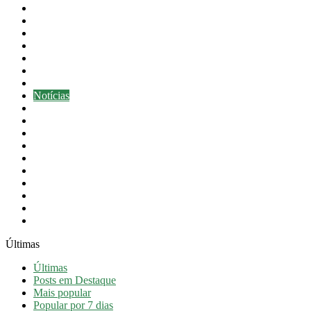
Cultura
Desporto
Educação
Eventos
Festas do Concelho
Intervenção Social
Newsletter
Notícias
Notícias em destaque
Obras Públicas
Orçamento
Presidência
Proteção Civil
Revista
Saúde
Taxa Turística
Turismo
Vídeos
Últimas
Últimas
Posts em Destaque
Mais popular
Popular por 7 dias