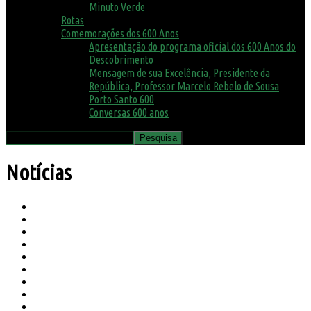
Minuto Verde
Rotas
Comemorações dos 600 Anos
Apresentação do programa oficial dos 600 Anos do
Descobrimento
Mensagem de sua Excelência, Presidente da
República, Professor Marcelo Rebelo de Sousa
Porto Santo 600
Conversas 600 anos
Notícias
Agenda
Ambiente
Assembleia Municipal
Avisos
Biblioteca
Biosfera
Canil e Gatil
Concursos
COVID19