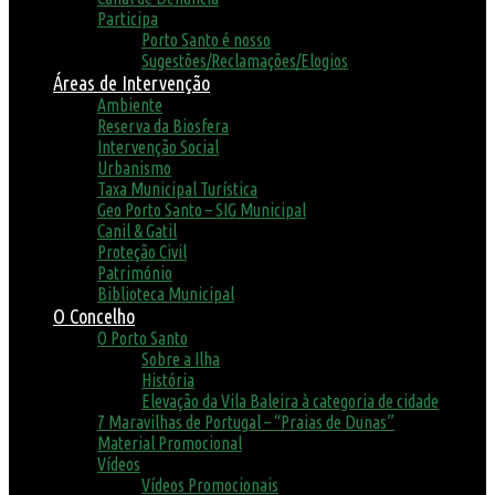
Participa
Porto Santo é nosso
Sugestões/Reclamações/Elogios
Áreas de Intervenção
Ambiente
Reserva da Biosfera
Intervenção Social
Urbanismo
Taxa Municipal Turística
Geo Porto Santo – SIG Municipal
Canil & Gatil
Proteção Civil
Património
Biblioteca Municipal
O Concelho
O Porto Santo
Sobre a Ilha
História
Elevação da Vila Baleira à categoria de cidade
7 Maravilhas de Portugal – “Praias de Dunas”
Material Promocional
Vídeos
Vídeos Promocionais