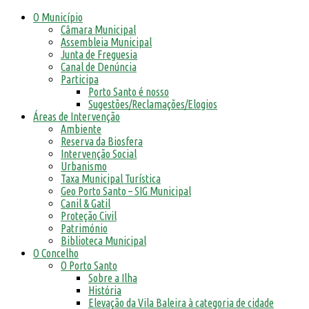
O Município
Câmara Municipal
Assembleia Municipal
Junta de Freguesia
Canal de Denúncia
Participa
Porto Santo é nosso
Sugestões/Reclamações/Elogios
Áreas de Intervenção
Ambiente
Reserva da Biosfera
Intervenção Social
Urbanismo
Taxa Municipal Turística
Geo Porto Santo – SIG Municipal
Canil & Gatil
Proteção Civil
Património
Biblioteca Municipal
O Concelho
O Porto Santo
Sobre a Ilha
História
Elevação da Vila Baleira à categoria de cidade