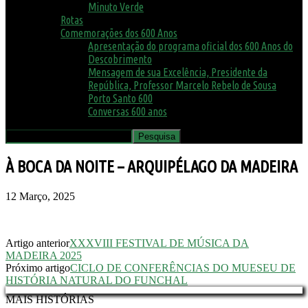
Minuto Verde
Rotas
Comemorações dos 600 Anos
Apresentação do programa oficial dos 600 Anos do
Descobrimento
Mensagem de sua Excelência, Presidente da
República, Professor Marcelo Rebelo de Sousa
Porto Santo 600
Conversas 600 anos
À BOCA DA NOITE – ARQUIPÉLAGO DA MADEIRA
12 Março, 2025
Artigo anterior
XXXVIII FESTIVAL DE MÚSICA DA
MADEIRA 2025
Próximo artigo
CICLO DE CONFERÊNCIAS DO MUESEU DE
HISTÓRIA NATURAL DO FUNCHAL
MAIS HISTÓRIAS