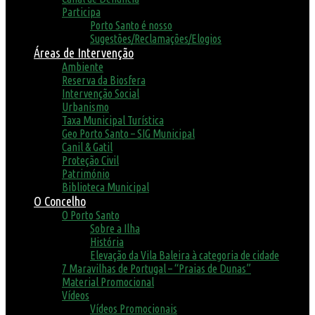
Participa
Porto Santo é nosso
Sugestões/Reclamações/Elogios
Áreas de Intervenção
Ambiente
Reserva da Biosfera
Intervenção Social
Urbanismo
Taxa Municipal Turística
Geo Porto Santo – SIG Municipal
Canil & Gatil
Proteção Civil
Património
Biblioteca Municipal
O Concelho
O Porto Santo
Sobre a Ilha
História
Elevação da Vila Baleira à categoria de cidade
7 Maravilhas de Portugal – “Praias de Dunas”
Material Promocional
Vídeos
Vídeos Promocionais