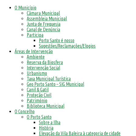
O Município
Câmara Municipal
Assembleia Municipal
Junta de Freguesia
Canal de Denúncia
Participa
Porto Santo é nosso
Sugestões/Reclamações/Elogios
Áreas de Intervenção
Ambiente
Reserva da Biosfera
Intervenção Social
Urbanismo
Taxa Municipal Turística
Geo Porto Santo – SIG Municipal
Canil & Gatil
Proteção Civil
Património
Biblioteca Municipal
O Concelho
O Porto Santo
Sobre a Ilha
História
Elevação da Vila Baleira à categoria de cidade