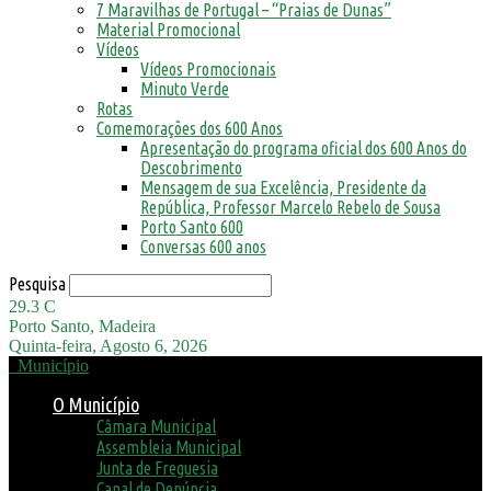
7 Maravilhas de Portugal – “Praias de Dunas”
Material Promocional
Vídeos
Vídeos Promocionais
Minuto Verde
Rotas
Comemorações dos 600 Anos
Apresentação do programa oficial dos 600 Anos do
Descobrimento
Mensagem de sua Excelência, Presidente da
República, Professor Marcelo Rebelo de Sousa
Porto Santo 600
Conversas 600 anos
Pesquisa
29.3
C
Porto Santo, Madeira
Quinta-feira, Agosto 6, 2026
Município
O Município
Câmara Municipal
Assembleia Municipal
Junta de Freguesia
Canal de Denúncia