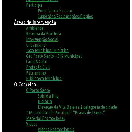
Participa
Porto Santo é nosso
Sugestões/Reclamações/Elogios
Áreas de Intervenção
Ambiente
Reserva da Biosfera
Intervenção Social
Urbanismo
Taxa Municipal Turística
Geo Porto Santo – SIG Municipal
Canil & Gatil
Proteção Civil
Património
Biblioteca Municipal
O Concelho
O Porto Santo
Sobre a Ilha
História
Elevação da Vila Baleira à categoria de cidade
7 Maravilhas de Portugal – “Praias de Dunas”
Material Promocional
Vídeos
Vídeos Promocionais