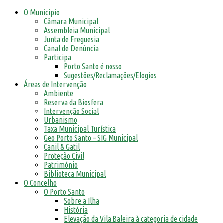
O Município
Câmara Municipal
Assembleia Municipal
Junta de Freguesia
Canal de Denúncia
Participa
Porto Santo é nosso
Sugestões/Reclamações/Elogios
Áreas de Intervenção
Ambiente
Reserva da Biosfera
Intervenção Social
Urbanismo
Taxa Municipal Turística
Geo Porto Santo – SIG Municipal
Canil & Gatil
Proteção Civil
Património
Biblioteca Municipal
O Concelho
O Porto Santo
Sobre a Ilha
História
Elevação da Vila Baleira à categoria de cidade