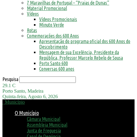
7 Maravilhas de Portugal – “Praias de Dunas”
Material Promocional
Vídeos
Vídeos Promocionais
Minuto Verde
Rotas
Comemorações dos 600 Anos
Apresentação do programa oficial dos 600 Anos do
Descobrimento
Mensagem de sua Excelência, Presidente da
República, Professor Marcelo Rebelo de Sousa
Porto Santo 600
Conversas 600 anos
Pesquisa
29.1
C
Porto Santo, Madeira
Quinta-feira, Agosto 6, 2026
Município
O Município
Câmara Municipal
Assembleia Municipal
Junta de Freguesia
Canal de Denúncia