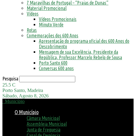
7 Maravilhas de Portugal – “Praias de Dunas”
Material Promocional
Vídeos
Vídeos Promocionais
Minuto Verde
Rotas
Comemorações dos 600 Anos
Apresentação do programa oficial dos 600 Anos do
Descobrimento
Mensagem de sua Excelência, Presidente da
República, Professor Marcelo Rebelo de Sousa
Porto Santo 600
Conversas 600 anos
Pesquisa
25.5
C
Porto Santo, Madeira
Sábado, Agosto 8, 2026
Município
O Município
Câmara Municipal
Assembleia Municipal
Junta de Freguesia
Canal de Denúncia