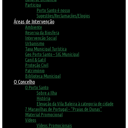
Participa
Porto Santo é nosso
Sugestões/Reclamações/Elogios
Áreas de Intervenção
Ambiente
Reserva da Biosfera
Intervenção Social
Urbanismo
Taxa Municipal Turística
Geo Porto Santo – SIG Municipal
Canil & Gatil
Proteção Civil
Património
Biblioteca Municipal
O Concelho
O Porto Santo
Sobre a Ilha
História
Elevação da Vila Baleira à categoria de cidade
7 Maravilhas de Portugal – “Praias de Dunas”
Material Promocional
Vídeos
Vídeos Promocionais