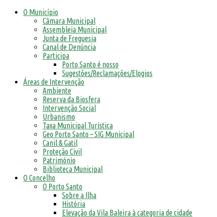
O Município
Câmara Municipal
Assembleia Municipal
Junta de Freguesia
Canal de Denúncia
Participa
Porto Santo é nosso
Sugestões/Reclamações/Elogios
Áreas de Intervenção
Ambiente
Reserva da Biosfera
Intervenção Social
Urbanismo
Taxa Municipal Turística
Geo Porto Santo – SIG Municipal
Canil & Gatil
Proteção Civil
Património
Biblioteca Municipal
O Concelho
O Porto Santo
Sobre a Ilha
História
Elevação da Vila Baleira à categoria de cidade