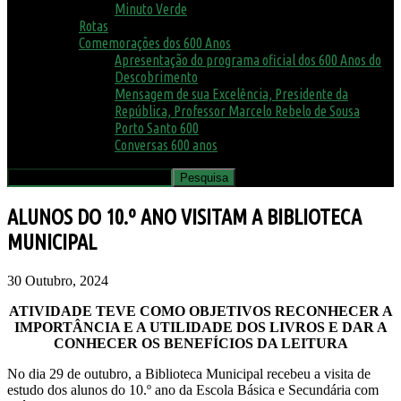
Minuto Verde
Rotas
Comemorações dos 600 Anos
Apresentação do programa oficial dos 600 Anos do
Descobrimento
Mensagem de sua Excelência, Presidente da
República, Professor Marcelo Rebelo de Sousa
Porto Santo 600
Conversas 600 anos
ALUNOS DO 10.º ANO VISITAM A BIBLIOTECA
MUNICIPAL
30 Outubro, 2024
ATIVIDADE TEVE COMO OBJETIVOS RECONHECER A
IMPORTÂNCIA E A UTILIDADE DOS LIVROS E DAR A
CONHECER OS BENEFÍCIOS DA LEITURA
No dia 29 de outubro, a Biblioteca Municipal recebeu a visita de
estudo dos alunos do 10.º ano da Escola Básica e Secundária com