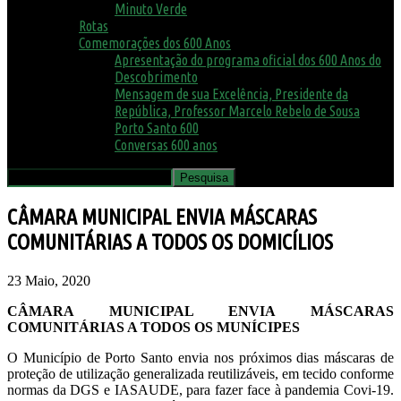
Minuto Verde
Rotas
Comemorações dos 600 Anos
Apresentação do programa oficial dos 600 Anos do
Descobrimento
Mensagem de sua Excelência, Presidente da
República, Professor Marcelo Rebelo de Sousa
Porto Santo 600
Conversas 600 anos
CÂMARA MUNICIPAL ENVIA MÁSCARAS
COMUNITÁRIAS A TODOS OS DOMICÍLIOS
23 Maio, 2020
CÂMARA MUNICIPAL ENVIA MÁSCARAS
COMUNITÁRIAS A TODOS OS MUNÍCIPES
O Município de Porto Santo envia nos próximos dias máscaras de
proteção de utilização generalizada reutilizáveis, em tecido conforme
normas da DGS e IASAUDE, para fazer face à pandemia Covi-19.