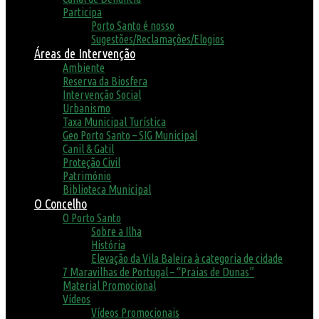
Participa
Porto Santo é nosso
Sugestões/Reclamações/Elogios
Áreas de Intervenção
Ambiente
Reserva da Biosfera
Intervenção Social
Urbanismo
Taxa Municipal Turística
Geo Porto Santo – SIG Municipal
Canil & Gatil
Proteção Civil
Património
Biblioteca Municipal
O Concelho
O Porto Santo
Sobre a Ilha
História
Elevação da Vila Baleira à categoria de cidade
7 Maravilhas de Portugal – “Praias de Dunas”
Material Promocional
Vídeos
Vídeos Promocionais