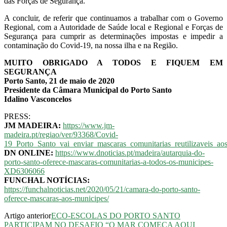
das Forças de Segurança.
A concluir, de referir que continuamos a trabalhar com o Governo
Regional, com a Autoridade de Saúde local e Regional e Forças de
Segurança para cumprir as determinações impostas e impedir a
contaminação do Covid-19, na nossa ilha e na Região.
MUITO OBRIGADO A TODOS E FIQUEM EM
SEGURANÇA
Porto Santo, 21 de maio de 2020
Presidente da Câmara Municipal do Porto Santo
Idalino Vasconcelos
PRESS:
JM MADEIRA:
https://www.jm-
madeira.pt/regiao/ver/93368/Covid-
19_Porto_Santo_vai_enviar_mascaras_comunitarias_reutilizaveis_ao
DN ONLINE:
https://www.dnoticias.pt/madeira/autarquia-do-
porto-santo-oferece-mascaras-comunitarias-a-todos-os-municipes-
XD6306066
FUNCHAL NOTÍCIAS:
https://funchalnoticias.net/2020/05/21/camara-do-porto-santo-
oferece-mascaras-aos-municipes/
Artigo anterior
ECO-ESCOLAS DO PORTO SANTO
PARTICIPAM NO DESAFIO “O MAR COMEÇA AQUI