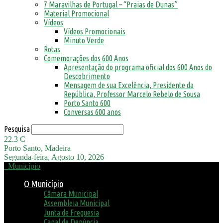
7 Maravilhas de Portugal – “Praias de Dunas”
Material Promocional
Vídeos
Vídeos Promocionais
Minuto Verde
Rotas
Comemorações dos 600 Anos
Apresentação do programa oficial dos 600 Anos do
Descobrimento
Mensagem de sua Excelência, Presidente da
República, Professor Marcelo Rebelo de Sousa
Porto Santo 600
Conversas 600 anos
Pesquisa
22.3
C
Porto Santo, Madeira
Segunda-feira, Agosto 10, 2026
Município
O Município
Câmara Municipal
Assembleia Municipal
Junta de Freguesia
Canal de Denúncia