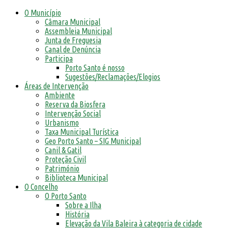
O Município
Câmara Municipal
Assembleia Municipal
Junta de Freguesia
Canal de Denúncia
Participa
Porto Santo é nosso
Sugestões/Reclamações/Elogios
Áreas de Intervenção
Ambiente
Reserva da Biosfera
Intervenção Social
Urbanismo
Taxa Municipal Turística
Geo Porto Santo – SIG Municipal
Canil & Gatil
Proteção Civil
Património
Biblioteca Municipal
O Concelho
O Porto Santo
Sobre a Ilha
História
Elevação da Vila Baleira à categoria de cidade