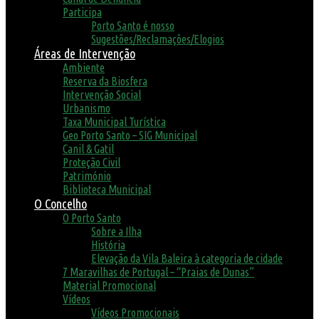
Participa
Porto Santo é nosso
Sugestões/Reclamações/Elogios
Áreas de Intervenção
Ambiente
Reserva da Biosfera
Intervenção Social
Urbanismo
Taxa Municipal Turística
Geo Porto Santo – SIG Municipal
Canil & Gatil
Proteção Civil
Património
Biblioteca Municipal
O Concelho
O Porto Santo
Sobre a Ilha
História
Elevação da Vila Baleira à categoria de cidade
7 Maravilhas de Portugal – “Praias de Dunas”
Material Promocional
Vídeos
Vídeos Promocionais