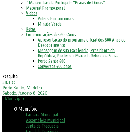
7 Maravilhas de Portugal – “Praias de Dunas”
Material Promocional
Vídeos
Vídeos Promocionais
Minuto Verde
Rotas
Comemorações dos 600 Anos
Apresentação do programa oficial dos 600 Anos do
Descobrimento
Mensagem de sua Excelência, Presidente da
República, Professor Marcelo Rebelo de Sousa
Porto Santo 600
Conversas 600 anos
Pesquisa
28.1
C
Porto Santo, Madeira
Sábado, Agosto 8, 2026
Município
O Município
Câmara Municipal
Assembleia Municipal
Junta de Freguesia
Canal de Denúncia