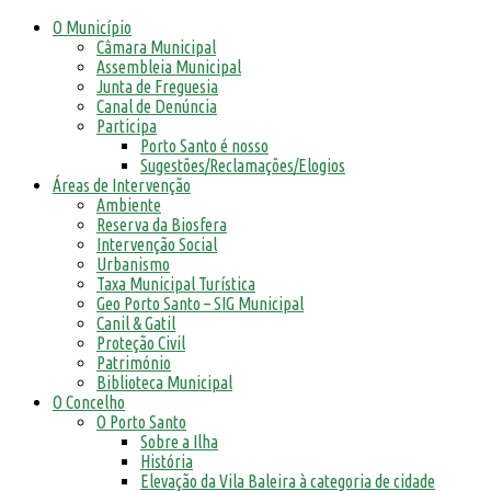
O Município
Câmara Municipal
Assembleia Municipal
Junta de Freguesia
Canal de Denúncia
Participa
Porto Santo é nosso
Sugestões/Reclamações/Elogios
Áreas de Intervenção
Ambiente
Reserva da Biosfera
Intervenção Social
Urbanismo
Taxa Municipal Turística
Geo Porto Santo – SIG Municipal
Canil & Gatil
Proteção Civil
Património
Biblioteca Municipal
O Concelho
O Porto Santo
Sobre a Ilha
História
Elevação da Vila Baleira à categoria de cidade