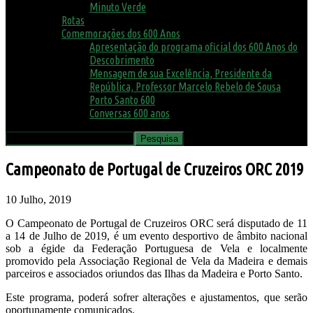
Minuto Verde
Rotas
Comemorações dos 600 Anos
Apresentação do programa oficial dos 600 Anos do
Descobrimento
Mensagem de sua Excelência, Presidente da
República, Professor Marcelo Rebelo de Sousa
Porto Santo 600
Conversas 600 anos
Campeonato de Portugal de Cruzeiros ORC 2019
10 Julho, 2019
O Campeonato de Portugal de Cruzeiros ORC será disputado de 11
a 14 de Julho de 2019, é um evento desportivo de âmbito nacional
sob a égide da Federação Portuguesa de Vela e localmente
promovido pela Associação Regional de Vela da Madeira e demais
parceiros e associados oriundos das Ilhas da Madeira e Porto Santo.
Este programa, poderá sofrer alterações e ajustamentos, que serão
oportunamente comunicados.