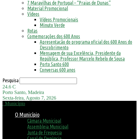
7 Maravilhas de Portugal – “Praias de Dunas”
Material Promocional
Vídeos
Vídeos Promocionais
Minuto Verde
Rotas
Comemorações dos 600 Anos
Apresentação do programa oficial dos 600 Anos do
Descobrimento
Mensagem de sua Excelência, Presidente da
República, Professor Marcelo Rebelo de Sousa
Porto Santo 600
Conversas 600 anos
Pesquisa
24.6
C
Porto Santo, Madeira
Sexta-feira, Agosto 7, 2026
Município
O Município
Câmara Municipal
Assembleia Municipal
Junta de Freguesia
Canal de Denúncia