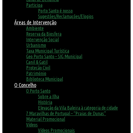
Participa
Porto Santo é nosso
Sugestões/Reclamações/Elogios
Áreas de Intervenção
Ambiente
Reserva da Biosfera
Intervenção Social
Urbanismo
Taxa Municipal Turística
Geo Porto Santo – SIG Municipal
Canil & Gatil
Proteção Civil
Património
Biblioteca Municipal
O Concelho
O Porto Santo
Sobre a Ilha
História
Elevação da Vila Baleira à categoria de cidade
7 Maravilhas de Portugal – “Praias de Dunas”
Material Promocional
Vídeos
Vídeos Promocionais