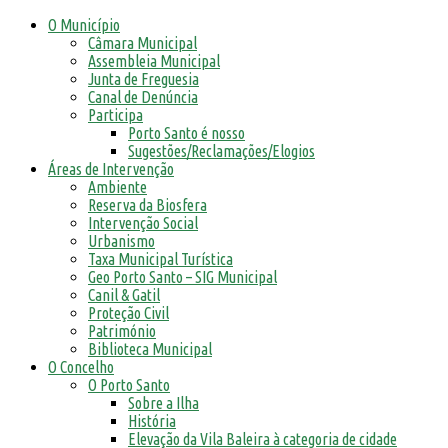
O Município
Câmara Municipal
Assembleia Municipal
Junta de Freguesia
Canal de Denúncia
Participa
Porto Santo é nosso
Sugestões/Reclamações/Elogios
Áreas de Intervenção
Ambiente
Reserva da Biosfera
Intervenção Social
Urbanismo
Taxa Municipal Turística
Geo Porto Santo – SIG Municipal
Canil & Gatil
Proteção Civil
Património
Biblioteca Municipal
O Concelho
O Porto Santo
Sobre a Ilha
História
Elevação da Vila Baleira à categoria de cidade