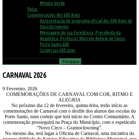
Minuto Verde
Rotas
Comemorações dos 600 Anos
Apresentação do programa oficial dos 600 Anos do
Descobrimento
Mensagem de sua Excelência, Presidente da
República, Professor Marcelo Rebelo de Sousa
Porto Santo 600
Conversas 600 anos
CARNAVAL 2026
9 Fevereiro, 2026
COMEMORAÇÕES DE CARNAVAL COM COR, RITMO E
ALEGRIA
No próximo dia 12 de fevereiro, quinta-feira, terão início as
comemorações de Carnaval com o desfile dos alunos das escolas do
Porto Santo, num cortejo que terá início no Centro Comunitário. A
comemoração prosseguirá na Praça do Município, com o espetáculo
“Novo Circo – Gramoclowning”.
No mesmo dia, terá lugar a Oficina de Carnaval, uma iniciativa da
responsabilidade do Serviço Educativo da Biblioteca Municipal, que