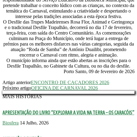
pretende trabalhar o conceito lúdico com as crianças, no contexto da
temática do Carnaval, estimulando a criatividade e despertando o
interesse pelas tradições associadas a esta época festiva.
O Desfile das Trupes Madeirenses Rosa Flor, Animad e Geringonça
e o tradicional Desfile Trapalhão, decorrerá no dia 17 de fevereiro,
terça-feira, com saída do Centro Comunitário. As comemorações
culminam na Praça do Município, onde terá lugar a entrega de
prémios para os melhores disfarces nas várias categorias, seguida da
atuação “Roda de Samba” de António Duailibi, prometendo
encerrar o Carnaval com ritmo, alegria e animação.
O município informa ainda que estão abertas as inscrições para o
Desfile Trapalhão, no Gabinete da Cultura, ou no dia do desfile.
Porto Santo, 09 de fevereiro de 2026
Artigo anterior
ENCONTRO DE CAÇADORES 2026
Próximo artigo
OFICINA DE CARNAVAL 2026
MAIS HISTÓRIAS
APRESENTAÇÃO DO LIVRO “EXPLORAR A VIDA NA TERRA – OS CARACÓIS”
Biosfera
14 Julho, 2026