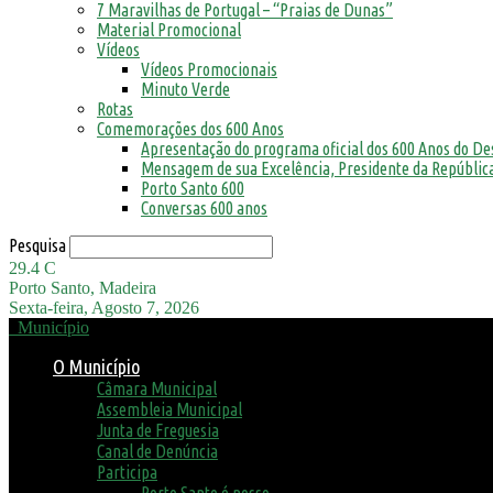
7 Maravilhas de Portugal – “Praias de Dunas”
Material Promocional
Vídeos
Vídeos Promocionais
Minuto Verde
Rotas
Comemorações dos 600 Anos
Apresentação do programa oficial dos 600 Anos do D
Mensagem de sua Excelência, Presidente da República
Porto Santo 600
Conversas 600 anos
Pesquisa
29.4
C
Porto Santo, Madeira
Sexta-feira, Agosto 7, 2026
Município
O Município
Câmara Municipal
Assembleia Municipal
Junta de Freguesia
Canal de Denúncia
Participa