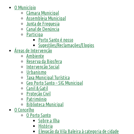
O Município
Câmara Municipal
Assembleia Municipal
Junta de Freguesia
Canal de Denúncia
Participa
Porto Santo é nosso
Sugestões/Reclamações/Elogios
Áreas de Intervenção
Ambiente
Reserva da Biosfera
Intervenção Social
Urbanismo
Taxa Municipal Turística
Geo Porto Santo – SIG Municipal
Canil & Gatil
Proteção Civil
Património
Biblioteca Municipal
O Concelho
O Porto Santo
Sobre a Ilha
História
Elevação da Vila Baleira à categoria de cidade