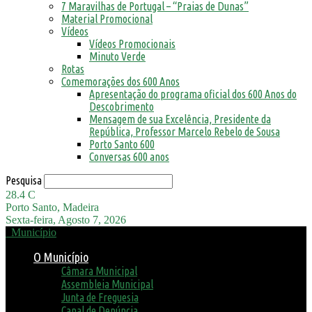
7 Maravilhas de Portugal – “Praias de Dunas”
Material Promocional
Vídeos
Vídeos Promocionais
Minuto Verde
Rotas
Comemorações dos 600 Anos
Apresentação do programa oficial dos 600 Anos do
Descobrimento
Mensagem de sua Excelência, Presidente da
República, Professor Marcelo Rebelo de Sousa
Porto Santo 600
Conversas 600 anos
Pesquisa
28.4
C
Porto Santo, Madeira
Sexta-feira, Agosto 7, 2026
Município
O Município
Câmara Municipal
Assembleia Municipal
Junta de Freguesia
Canal de Denúncia