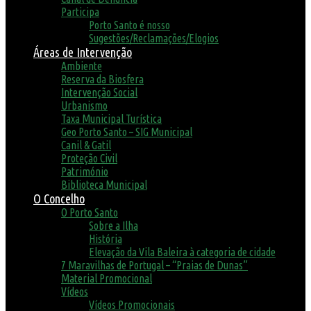
Participa
Porto Santo é nosso
Sugestões/Reclamações/Elogios
Áreas de Intervenção
Ambiente
Reserva da Biosfera
Intervenção Social
Urbanismo
Taxa Municipal Turística
Geo Porto Santo – SIG Municipal
Canil & Gatil
Proteção Civil
Património
Biblioteca Municipal
O Concelho
O Porto Santo
Sobre a Ilha
História
Elevação da Vila Baleira à categoria de cidade
7 Maravilhas de Portugal – “Praias de Dunas”
Material Promocional
Vídeos
Vídeos Promocionais