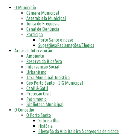
O Município
Câmara Municipal
Assembleia Municipal
Junta de Freguesia
Canal de Denúncia
Participa
Porto Santo é nosso
Sugestões/Reclamações/Elogios
Áreas de Intervenção
Ambiente
Reserva da Biosfera
Intervenção Social
Urbanismo
Taxa Municipal Turística
Geo Porto Santo – SIG Municipal
Canil & Gatil
Proteção Civil
Património
Biblioteca Municipal
O Concelho
O Porto Santo
Sobre a Ilha
História
Elevação da Vila Baleira à categoria de cidade