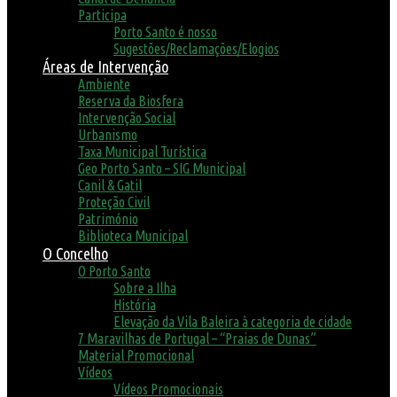
Participa
Porto Santo é nosso
Sugestões/Reclamações/Elogios
Áreas de Intervenção
Ambiente
Reserva da Biosfera
Intervenção Social
Urbanismo
Taxa Municipal Turística
Geo Porto Santo – SIG Municipal
Canil & Gatil
Proteção Civil
Património
Biblioteca Municipal
O Concelho
O Porto Santo
Sobre a Ilha
História
Elevação da Vila Baleira à categoria de cidade
7 Maravilhas de Portugal – “Praias de Dunas”
Material Promocional
Vídeos
Vídeos Promocionais