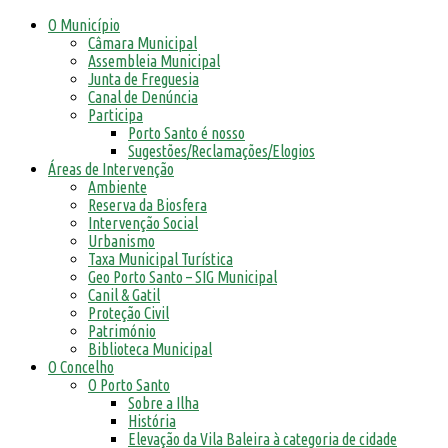
O Município
Câmara Municipal
Assembleia Municipal
Junta de Freguesia
Canal de Denúncia
Participa
Porto Santo é nosso
Sugestões/Reclamações/Elogios
Áreas de Intervenção
Ambiente
Reserva da Biosfera
Intervenção Social
Urbanismo
Taxa Municipal Turística
Geo Porto Santo – SIG Municipal
Canil & Gatil
Proteção Civil
Património
Biblioteca Municipal
O Concelho
O Porto Santo
Sobre a Ilha
História
Elevação da Vila Baleira à categoria de cidade