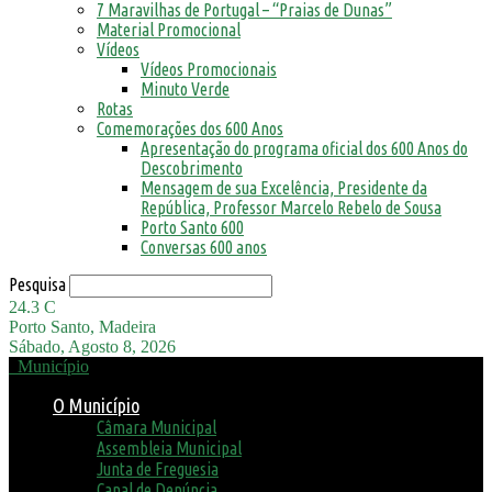
7 Maravilhas de Portugal – “Praias de Dunas”
Material Promocional
Vídeos
Vídeos Promocionais
Minuto Verde
Rotas
Comemorações dos 600 Anos
Apresentação do programa oficial dos 600 Anos do
Descobrimento
Mensagem de sua Excelência, Presidente da
República, Professor Marcelo Rebelo de Sousa
Porto Santo 600
Conversas 600 anos
Pesquisa
24.3
C
Porto Santo, Madeira
Sábado, Agosto 8, 2026
Município
O Município
Câmara Municipal
Assembleia Municipal
Junta de Freguesia
Canal de Denúncia