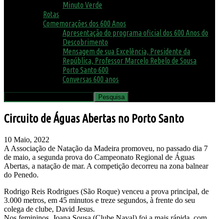
Minuto Verde
Rotas
Comemorações dos 600 Anos
Apresentação do programa oficial dos 600 Anos do
Descobrimento
Mensagem de sua Excelência, Presidente da
República, Professor Marcelo Rebelo de Sousa
Porto Santo 600
Conversas 600 anos
Circuito de Águas Abertas no Porto Santo
10 Maio, 2022
A Associação de Natação da Madeira promoveu, no passado dia 7
de maio, a segunda prova do Campeonato Regional de Águas
Abertas, a natação de mar. A competição decorreu na zona balnear
do Penedo.
Rodrigo Reis Rodrigues (São Roque) venceu a prova principal, de
3.000 metros, em 45 minutos e treze segundos, à frente do seu
colega de clube, David Jesus.
Nos femininos, Joana Sousa (Clube Naval) foi a mais rápida, com