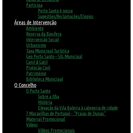
Participa
Porto Santo é nosso
Sugestões/Reclamações/Elogios
Áreas de Intervenção
Ambiente
Reserva da Biosfera
Intervenção Social
Urbanismo
Taxa Municipal Turística
Geo Porto Santo – SIG Municipal
Canil & Gatil
Proteção Civil
Património
Biblioteca Municipal
O Concelho
O Porto Santo
Sobre a Ilha
História
Elevação da Vila Baleira à categoria de cidade
7 Maravilhas de Portugal – “Praias de Dunas”
Material Promocional
Vídeos
Vídeos Promocionais