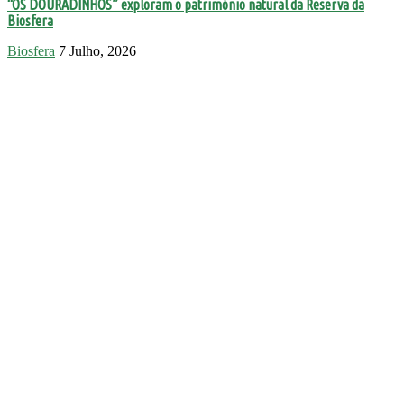
“OS DOURADINHOS” exploram o património natural da Reserva da
Biosfera
Biosfera
7 Julho, 2026