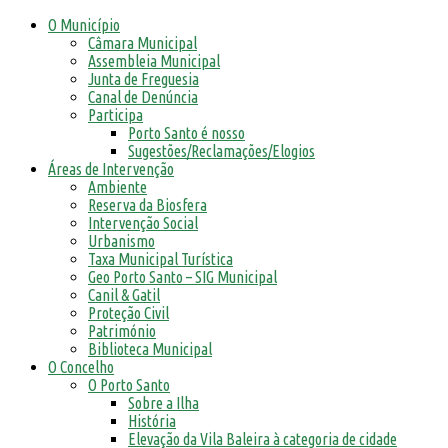
O Município
Câmara Municipal
Assembleia Municipal
Junta de Freguesia
Canal de Denúncia
Participa
Porto Santo é nosso
Sugestões/Reclamações/Elogios
Áreas de Intervenção
Ambiente
Reserva da Biosfera
Intervenção Social
Urbanismo
Taxa Municipal Turística
Geo Porto Santo – SIG Municipal
Canil & Gatil
Proteção Civil
Património
Biblioteca Municipal
O Concelho
O Porto Santo
Sobre a Ilha
História
Elevação da Vila Baleira à categoria de cidade