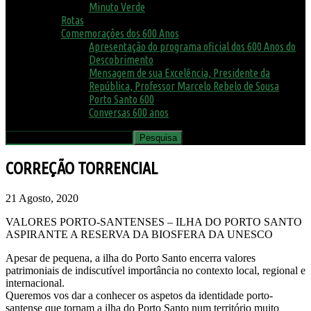
Minuto Verde
Rotas
Comemorações dos 600 Anos
Apresentação do programa oficial dos 600 Anos do
Descobrimento
Mensagem de sua Excelência, Presidente da
República, Professor Marcelo Rebelo de Sousa
Porto Santo 600
Conversas 600 anos
CORREÇÃO TORRENCIAL
21 Agosto, 2020
VALORES PORTO-SANTENSES – ILHA DO PORTO SANTO
ASPIRANTE A RESERVA DA BIOSFERA DA UNESCO
Apesar de pequena, a ilha do Porto Santo encerra valores
patrimoniais de indiscutível importância no contexto local, regional e
internacional.
Queremos vos dar a conhecer os aspetos da identidade porto-
santense que tornam a ilha do Porto Santo num território muito