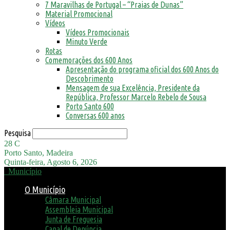
7 Maravilhas de Portugal – “Praias de Dunas”
Material Promocional
Vídeos
Vídeos Promocionais
Minuto Verde
Rotas
Comemorações dos 600 Anos
Apresentação do programa oficial dos 600 Anos do
Descobrimento
Mensagem de sua Excelência, Presidente da
República, Professor Marcelo Rebelo de Sousa
Porto Santo 600
Conversas 600 anos
Pesquisa
28
C
Porto Santo, Madeira
Quinta-feira, Agosto 6, 2026
Município
O Município
Câmara Municipal
Assembleia Municipal
Junta de Freguesia
Canal de Denúncia