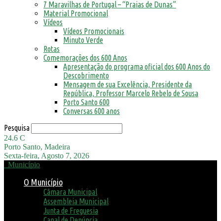
7 Maravilhas de Portugal – “Praias de Dunas”
Material Promocional
Vídeos
Vídeos Promocionais
Minuto Verde
Rotas
Comemorações dos 600 Anos
Apresentação do programa oficial dos 600 Anos do
Descobrimento
Mensagem de sua Excelência, Presidente da
República, Professor Marcelo Rebelo de Sousa
Porto Santo 600
Conversas 600 anos
Pesquisa
24.6
C
Porto Santo, Madeira
Sexta-feira, Agosto 7, 2026
Município
O Município
Câmara Municipal
Assembleia Municipal
Junta de Freguesia
Canal de Denúncia