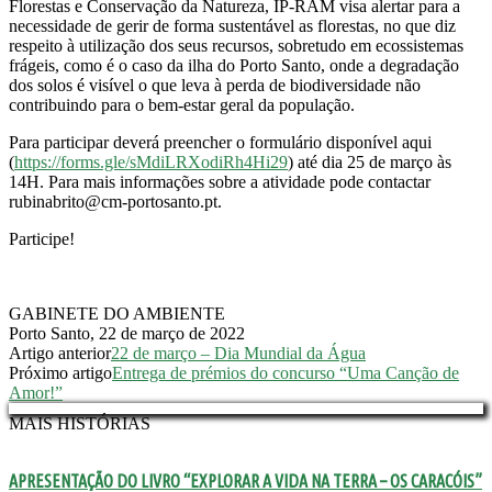
Florestas e Conservação da Natureza, IP-RAM visa alertar para a
necessidade de gerir de forma sustentável as florestas, no que diz
respeito à utilização dos seus recursos, sobretudo em ecossistemas
frágeis, como é o caso da ilha do Porto Santo, onde a degradação
dos solos é visível o que leva à perda de biodiversidade não
contribuindo para o bem-estar geral da população.
Para participar deverá preencher o formulário disponível aqui
(
https://forms.gle/sMdiLRXodiRh4Hi29
) até dia 25 de março às
14H. Para mais informações sobre a atividade pode contactar
rubinabrito@cm-portosanto.pt.
Participe!
GABINETE DO AMBIENTE
Porto Santo, 22 de março de 2022
Artigo anterior
22 de março – Dia Mundial da Água
Próximo artigo
Entrega de prémios do concurso “Uma Canção de
Amor!”
MAIS HISTÓRIAS
APRESENTAÇÃO DO LIVRO “EXPLORAR A VIDA NA TERRA – OS CARACÓIS”