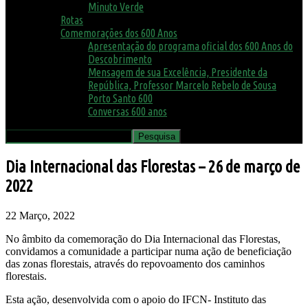
Minuto Verde
Rotas
Comemorações dos 600 Anos
Apresentação do programa oficial dos 600 Anos do
Descobrimento
Mensagem de sua Excelência, Presidente da
República, Professor Marcelo Rebelo de Sousa
Porto Santo 600
Conversas 600 anos
Dia Internacional das Florestas – 26 de março de
2022
22 Março, 2022
No âmbito da comemoração do Dia Internacional das Florestas,
convidamos a comunidade a participar numa ação de beneficiação
das zonas florestais, através do repovoamento dos caminhos
florestais.
Esta ação, desenvolvida com o apoio do IFCN- Instituto das