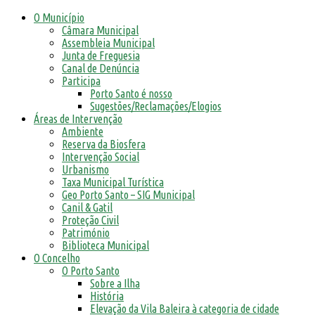
O Município
Câmara Municipal
Assembleia Municipal
Junta de Freguesia
Canal de Denúncia
Participa
Porto Santo é nosso
Sugestões/Reclamações/Elogios
Áreas de Intervenção
Ambiente
Reserva da Biosfera
Intervenção Social
Urbanismo
Taxa Municipal Turística
Geo Porto Santo – SIG Municipal
Canil & Gatil
Proteção Civil
Património
Biblioteca Municipal
O Concelho
O Porto Santo
Sobre a Ilha
História
Elevação da Vila Baleira à categoria de cidade