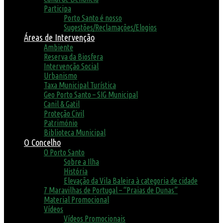
Participa
Porto Santo é nosso
Sugestões/Reclamações/Elogios
Áreas de Intervenção
Ambiente
Reserva da Biosfera
Intervenção Social
Urbanismo
Taxa Municipal Turística
Geo Porto Santo – SIG Municipal
Canil & Gatil
Proteção Civil
Património
Biblioteca Municipal
O Concelho
O Porto Santo
Sobre a Ilha
História
Elevação da Vila Baleira à categoria de cidade
7 Maravilhas de Portugal – “Praias de Dunas”
Material Promocional
Vídeos
Vídeos Promocionais