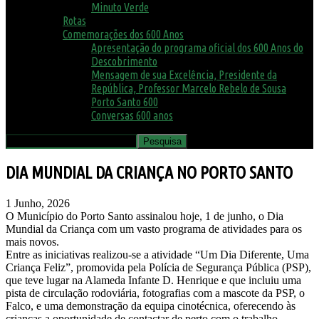
Minuto Verde
Rotas
Comemorações dos 600 Anos
Apresentação do programa oficial dos 600 Anos do
Descobrimento
Mensagem de sua Excelência, Presidente da
República, Professor Marcelo Rebelo de Sousa
Porto Santo 600
Conversas 600 anos
DIA MUNDIAL DA CRIANÇA NO PORTO SANTO
1 Junho, 2026
O Município do Porto Santo assinalou hoje, 1 de junho, o Dia
Mundial da Criança com um vasto programa de atividades para os
mais novos.
Entre as iniciativas realizou-se a atividade “Um Dia Diferente, Uma
Criança Feliz”, promovida pela Polícia de Segurança Pública (PSP),
que teve lugar na Alameda Infante D. Henrique e que incluiu uma
pista de circulação rodoviária, fotografias com a mascote da PSP, o
Falco, e uma demonstração da equipa cinotécnica, oferecendo às
crianças a oportunidade de contactar de perto com o trabalho