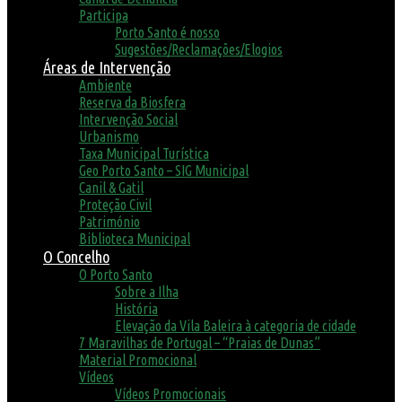
Participa
Porto Santo é nosso
Sugestões/Reclamações/Elogios
Áreas de Intervenção
Ambiente
Reserva da Biosfera
Intervenção Social
Urbanismo
Taxa Municipal Turística
Geo Porto Santo – SIG Municipal
Canil & Gatil
Proteção Civil
Património
Biblioteca Municipal
O Concelho
O Porto Santo
Sobre a Ilha
História
Elevação da Vila Baleira à categoria de cidade
7 Maravilhas de Portugal – “Praias de Dunas”
Material Promocional
Vídeos
Vídeos Promocionais