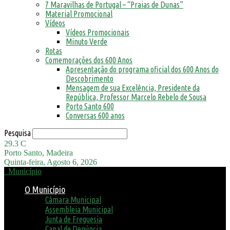
7 Maravilhas de Portugal – “Praias de Dunas”
Material Promocional
Vídeos
Vídeos Promocionais
Minuto Verde
Rotas
Comemorações dos 600 Anos
Apresentação do programa oficial dos 600 Anos do
Descobrimento
Mensagem de sua Excelência, Presidente da
República, Professor Marcelo Rebelo de Sousa
Porto Santo 600
Conversas 600 anos
Pesquisa
29.3
C
Porto Santo, Madeira
Quinta-feira, Agosto 6, 2026
Município
O Município
Câmara Municipal
Assembleia Municipal
Junta de Freguesia
Canal de Denúncia