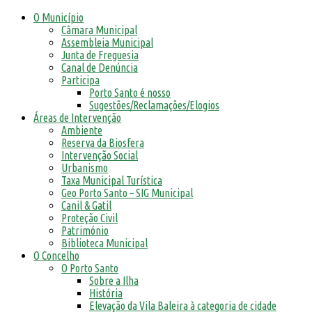
O Município
Câmara Municipal
Assembleia Municipal
Junta de Freguesia
Canal de Denúncia
Participa
Porto Santo é nosso
Sugestões/Reclamações/Elogios
Áreas de Intervenção
Ambiente
Reserva da Biosfera
Intervenção Social
Urbanismo
Taxa Municipal Turística
Geo Porto Santo – SIG Municipal
Canil & Gatil
Proteção Civil
Património
Biblioteca Municipal
O Concelho
O Porto Santo
Sobre a Ilha
História
Elevação da Vila Baleira à categoria de cidade