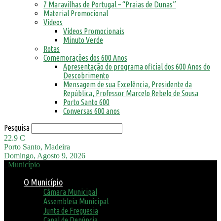
7 Maravilhas de Portugal – “Praias de Dunas”
Material Promocional
Vídeos
Vídeos Promocionais
Minuto Verde
Rotas
Comemorações dos 600 Anos
Apresentação do programa oficial dos 600 Anos do
Descobrimento
Mensagem de sua Excelência, Presidente da
República, Professor Marcelo Rebelo de Sousa
Porto Santo 600
Conversas 600 anos
Pesquisa
22.9
C
Porto Santo, Madeira
Domingo, Agosto 9, 2026
Município
O Município
Câmara Municipal
Assembleia Municipal
Junta de Freguesia
Canal de Denúncia