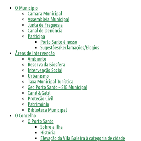
O Município
Câmara Municipal
Assembleia Municipal
Junta de Freguesia
Canal de Denúncia
Participa
Porto Santo é nosso
Sugestões/Reclamações/Elogios
Áreas de Intervenção
Ambiente
Reserva da Biosfera
Intervenção Social
Urbanismo
Taxa Municipal Turística
Geo Porto Santo – SIG Municipal
Canil & Gatil
Proteção Civil
Património
Biblioteca Municipal
O Concelho
O Porto Santo
Sobre a Ilha
História
Elevação da Vila Baleira à categoria de cidade