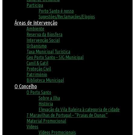
Participa
Porto Santo é nosso
Sugestões/Reclamações/Elogios
Áreas de Intervenção
Ambiente
Reserva da Biosfera
Intervenção Social
Urbanismo
Taxa Municipal Turística
Geo Porto Santo – SIG Municipal
Canil & Gatil
Proteção Civil
Património
Biblioteca Municipal
O Concelho
O Porto Santo
Sobre a Ilha
História
Elevação da Vila Baleira à categoria de cidade
7 Maravilhas de Portugal – “Praias de Dunas”
Material Promocional
Vídeos
Vídeos Promocionais