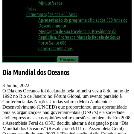
Minuto Verde
Rotas
Comemorações dos 600 Anos
Apresentação do programa oficial dos 600 Anos do
Descobrimento
Mensagem de sua Excelência, Presidente da
República, Professor Marcelo Rebelo de Sousa
Porto Santo 600
Conversas 600 anos
Dia Mundial dos Oceanos
8 Junho, 2022
O Dia dos Oceanos foi declarado pela primeira vez a 8 de junho de
1992 no Rio de Janeiro no Fórum Global, um evento paralelo à
Conferência das Nações Unidas sobre o Meio Ambiente e
Desenvolvimento (UNCED) que proporcionou uma oportunidade
para as organizações não governamentais (ONG’s) e a sociedade
civil expressar as suas opiniões sobre questões ambientais. Em 2008
a Assembleia Feral da ONU decidiu alterar a designação para “Dia
Mundial dos Oceanos” (Resolução 63/111 da Assembleia Geral).
O tema escolhido para 2022 é “Revitalização: Ação Coletiva pelo