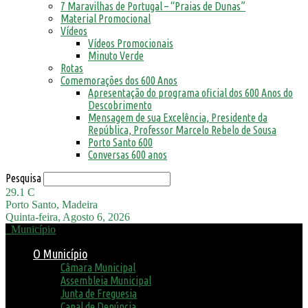
7 Maravilhas de Portugal – “Praias de Dunas”
Material Promocional
Vídeos
Vídeos Promocionais
Minuto Verde
Rotas
Comemorações dos 600 Anos
Apresentação do programa oficial dos 600 Anos do
Descobrimento
Mensagem de sua Excelência, Presidente da
República, Professor Marcelo Rebelo de Sousa
Porto Santo 600
Conversas 600 anos
Pesquisa
29.1
C
Porto Santo, Madeira
Quinta-feira, Agosto 6, 2026
Município
O Município
Câmara Municipal
Assembleia Municipal
Junta de Freguesia
Canal de Denúncia