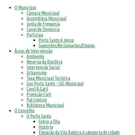
O Município
Câmara Municipal
Assembleia Municipal
Junta de Freguesia
Canal de Denúncia
Participa
Porto Santo é nosso
Sugestões/Reclamações/Elogios
Áreas de Intervenção
Ambiente
Reserva da Biosfera
Intervenção Social
Urbanismo
Taxa Municipal Turística
Geo Porto Santo – SIG Municipal
Canil & Gatil
Proteção Civil
Património
Biblioteca Municipal
O Concelho
O Porto Santo
Sobre a Ilha
História
Elevação da Vila Baleira à categoria de cidade