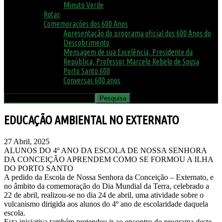
Minuto Verde
Rotas
Comemorações dos 600 Anos
Apresentação do programa oficial dos 600 Anos do
Descobrimento
Mensagem de sua Excelência, Presidente da
República, Professor Marcelo Rebelo de Sousa
Porto Santo 600
Conversas 600 anos
EDUCAÇÃO AMBIENTAL NO EXTERNATO
27 Abril, 2025
ALUNOS DO 4º ANO DA ESCOLA DE NOSSA SENHORA
DA CONCEIÇÃO APRENDEM COMO SE FORMOU A ILHA
DO PORTO SANTO
A pedido da Escola de Nossa Senhora da Conceição – Externato, e
no âmbito da comemoração do Dia Mundial da Terra, celebrado a
22 de abril, realizou-se no dia 24 de abril, uma atividade sobre o
vulcanismo dirigida aos alunos do 4º ano de escolaridade daquela
escola.
Esta iniciativa também pretendeu ir ao encontro do programa deste