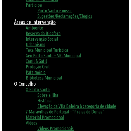
Participa
Porto Santo é nosso
Sugestões/Reclamações/Elogios
Áreas de Intervenção
Ambiente
Reserva da Biosfera
Intervenção Social
Urbanismo
Taxa Municipal Turística
Geo Porto Santo – SIG Municipal
Canil & Gatil
Proteção Civil
Património
Biblioteca Municipal
O Concelho
O Porto Santo
Sobre a Ilha
História
Elevação da Vila Baleira à categoria de cidade
7 Maravilhas de Portugal – “Praias de Dunas”
Material Promocional
Vídeos
Vídeos Promocionais