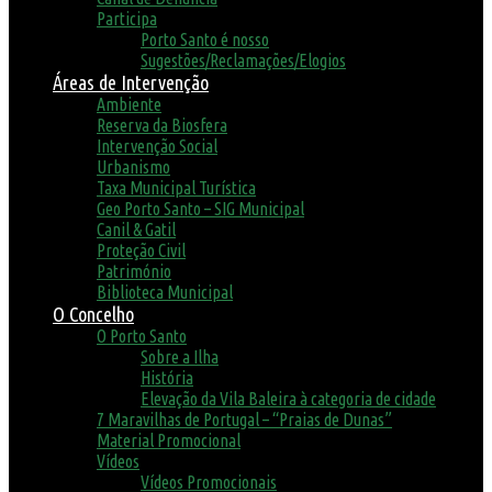
Participa
Porto Santo é nosso
Sugestões/Reclamações/Elogios
Áreas de Intervenção
Ambiente
Reserva da Biosfera
Intervenção Social
Urbanismo
Taxa Municipal Turística
Geo Porto Santo – SIG Municipal
Canil & Gatil
Proteção Civil
Património
Biblioteca Municipal
O Concelho
O Porto Santo
Sobre a Ilha
História
Elevação da Vila Baleira à categoria de cidade
7 Maravilhas de Portugal – “Praias de Dunas”
Material Promocional
Vídeos
Vídeos Promocionais