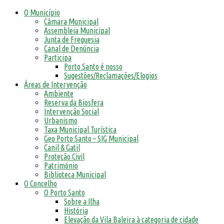
O Município
Câmara Municipal
Assembleia Municipal
Junta de Freguesia
Canal de Denúncia
Participa
Porto Santo é nosso
Sugestões/Reclamações/Elogios
Áreas de Intervenção
Ambiente
Reserva da Biosfera
Intervenção Social
Urbanismo
Taxa Municipal Turística
Geo Porto Santo – SIG Municipal
Canil & Gatil
Proteção Civil
Património
Biblioteca Municipal
O Concelho
O Porto Santo
Sobre a Ilha
História
Elevação da Vila Baleira à categoria de cidade