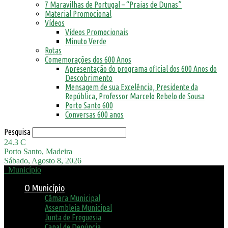
7 Maravilhas de Portugal – “Praias de Dunas”
Material Promocional
Vídeos
Vídeos Promocionais
Minuto Verde
Rotas
Comemorações dos 600 Anos
Apresentação do programa oficial dos 600 Anos do
Descobrimento
Mensagem de sua Excelência, Presidente da
República, Professor Marcelo Rebelo de Sousa
Porto Santo 600
Conversas 600 anos
Pesquisa
24.3
C
Porto Santo, Madeira
Sábado, Agosto 8, 2026
Município
O Município
Câmara Municipal
Assembleia Municipal
Junta de Freguesia
Canal de Denúncia