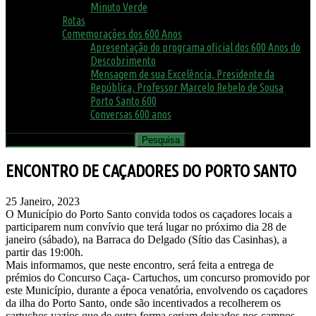
Minuto Verde
Rotas
Comemorações dos 600 Anos
Apresentação do programa oficial dos 600 Anos do
Descobrimento
Mensagem de sua Excelência, Presidente da
República, Professor Marcelo Rebelo de Sousa
Porto Santo 600
Conversas 600 anos
ENCONTRO DE CAÇADORES DO PORTO SANTO
25 Janeiro, 2023
O Município do Porto Santo convida todos os caçadores locais a
participarem num convívio que terá lugar no próximo dia 28 de
janeiro (sábado), na Barraca do Delgado (Sítio das Casinhas), a
partir das 19:00h.
Mais informamos, que neste encontro, será feita a entrega de
prémios do Concurso Caça- Cartuchos, um concurso promovido por
este Município, durante a época venatória, envolvendo os caçadores
da ilha do Porto Santo, onde são incentivados a recolherem os
cartuchos vazios que de outra forma seriam deixados nos campos.