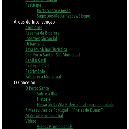
Participa
Porto Santo é nosso
Sugestões/Reclamações/Elogios
Áreas de Intervenção
Ambiente
Reserva da Biosfera
Intervenção Social
Urbanismo
Taxa Municipal Turística
Geo Porto Santo – SIG Municipal
Canil & Gatil
Proteção Civil
Património
Biblioteca Municipal
O Concelho
O Porto Santo
Sobre a Ilha
História
Elevação da Vila Baleira à categoria de cidade
7 Maravilhas de Portugal – “Praias de Dunas”
Material Promocional
Vídeos
Vídeos Promocionais