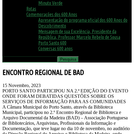
Minuto Verde
Rotas
Comemorações dos 600 Anos
Apresentação do programa oficial dos 600 Anos do
Descobrimento
Mensagem de sua Excelência, Presidente da
República, Professor Marcelo Rebelo de Sousa
Porto Santo 600
Conversas 600 anos
ENCONTRO REGIONAL DE BAD
15 Novembro, 2023
PORTO SANTO PARTICIPOU NA 2.ª EDIÇÃO DO EVENTO
ONDE FORAM DEBATIDAS QUESTÕES SOBRE OS
SERVIÇOS DE INFORMAÇÃO PARA AS COMUNIDADES
A Câmara Municipal do Porto Santo, através da Biblioteca
Municipal, participou no 2.º Encontro Regional de Biblioteca e
Arquivo Documental da Madeira (BAD) – Associação Portuguesa
de Bibliotecários, Arquivistas, Profissionais da Informação e
Documentação, que teve lugar no dia 10 de novembro, no auditório
da Direção Regional do Arquivo e Biblioteca da Madeira, onde