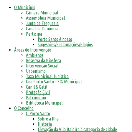
O Município
Câmara Municipal
Assembleia Municipal
Junta de Freguesia
Canal de Denúncia
Participa
Porto Santo é nosso
Sugestões/Reclamações/Elogios
Áreas de Intervenção
Ambiente
Reserva da Biosfera
Intervenção Social
Urbanismo
Taxa Municipal Turística
Geo Porto Santo – SIG Municipal
Canil & Gatil
Proteção Civil
Património
Biblioteca Municipal
O Concelho
O Porto Santo
Sobre a Ilha
História
Elevação da Vila Baleira à categoria de cidade