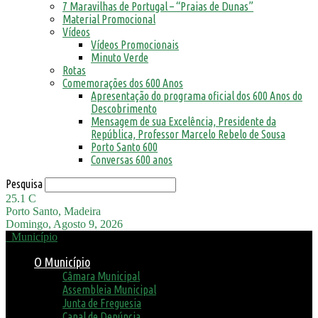
7 Maravilhas de Portugal – “Praias de Dunas”
Material Promocional
Vídeos
Vídeos Promocionais
Minuto Verde
Rotas
Comemorações dos 600 Anos
Apresentação do programa oficial dos 600 Anos do
Descobrimento
Mensagem de sua Excelência, Presidente da
República, Professor Marcelo Rebelo de Sousa
Porto Santo 600
Conversas 600 anos
Pesquisa
25.1
C
Porto Santo, Madeira
Domingo, Agosto 9, 2026
Município
O Município
Câmara Municipal
Assembleia Municipal
Junta de Freguesia
Canal de Denúncia