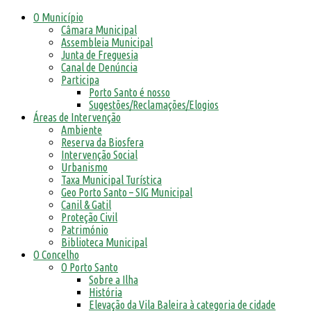
O Município
Câmara Municipal
Assembleia Municipal
Junta de Freguesia
Canal de Denúncia
Participa
Porto Santo é nosso
Sugestões/Reclamações/Elogios
Áreas de Intervenção
Ambiente
Reserva da Biosfera
Intervenção Social
Urbanismo
Taxa Municipal Turística
Geo Porto Santo – SIG Municipal
Canil & Gatil
Proteção Civil
Património
Biblioteca Municipal
O Concelho
O Porto Santo
Sobre a Ilha
História
Elevação da Vila Baleira à categoria de cidade