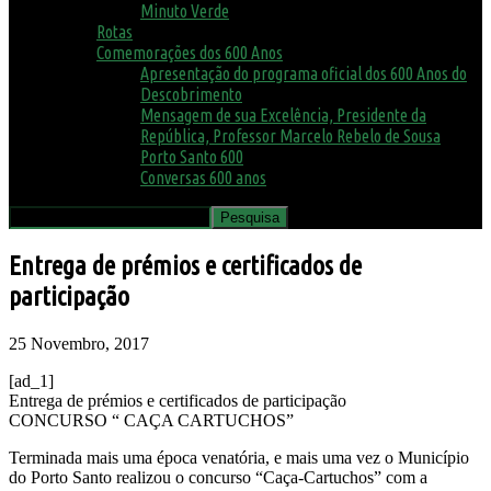
Minuto Verde
Rotas
Comemorações dos 600 Anos
Apresentação do programa oficial dos 600 Anos do
Descobrimento
Mensagem de sua Excelência, Presidente da
República, Professor Marcelo Rebelo de Sousa
Porto Santo 600
Conversas 600 anos
Entrega de prémios e certificados de
participação
25 Novembro, 2017
[ad_1]
Entrega de prémios e certificados de participação
CONCURSO “ CAÇA CARTUCHOS”
Terminada mais uma época venatória, e mais uma vez o Município
do Porto Santo realizou o concurso “Caça-Cartuchos” com a