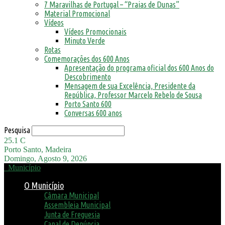
7 Maravilhas de Portugal – “Praias de Dunas”
Material Promocional
Vídeos
Vídeos Promocionais
Minuto Verde
Rotas
Comemorações dos 600 Anos
Apresentação do programa oficial dos 600 Anos do
Descobrimento
Mensagem de sua Excelência, Presidente da
República, Professor Marcelo Rebelo de Sousa
Porto Santo 600
Conversas 600 anos
Pesquisa
25.1
C
Porto Santo, Madeira
Domingo, Agosto 9, 2026
Município
O Município
Câmara Municipal
Assembleia Municipal
Junta de Freguesia
Canal de Denúncia