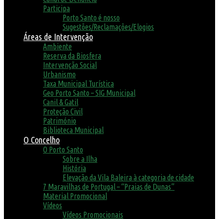
Participa
Porto Santo é nosso
Sugestões/Reclamações/Elogios
Áreas de Intervenção
Ambiente
Reserva da Biosfera
Intervenção Social
Urbanismo
Taxa Municipal Turística
Geo Porto Santo – SIG Municipal
Canil & Gatil
Proteção Civil
Património
Biblioteca Municipal
O Concelho
O Porto Santo
Sobre a Ilha
História
Elevação da Vila Baleira à categoria de cidade
7 Maravilhas de Portugal – “Praias de Dunas”
Material Promocional
Vídeos
Vídeos Promocionais