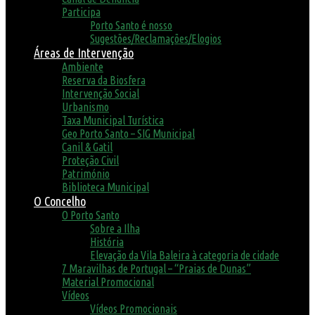
Participa
Porto Santo é nosso
Sugestões/Reclamações/Elogios
Áreas de Intervenção
Ambiente
Reserva da Biosfera
Intervenção Social
Urbanismo
Taxa Municipal Turística
Geo Porto Santo – SIG Municipal
Canil & Gatil
Proteção Civil
Património
Biblioteca Municipal
O Concelho
O Porto Santo
Sobre a Ilha
História
Elevação da Vila Baleira à categoria de cidade
7 Maravilhas de Portugal – “Praias de Dunas”
Material Promocional
Vídeos
Vídeos Promocionais