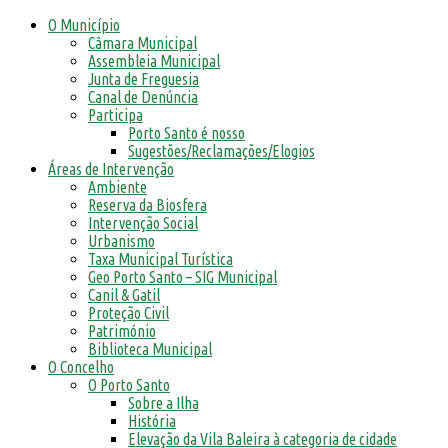
O Município
Câmara Municipal
Assembleia Municipal
Junta de Freguesia
Canal de Denúncia
Participa
Porto Santo é nosso
Sugestões/Reclamações/Elogios
Áreas de Intervenção
Ambiente
Reserva da Biosfera
Intervenção Social
Urbanismo
Taxa Municipal Turística
Geo Porto Santo – SIG Municipal
Canil & Gatil
Proteção Civil
Património
Biblioteca Municipal
O Concelho
O Porto Santo
Sobre a Ilha
História
Elevação da Vila Baleira à categoria de cidade