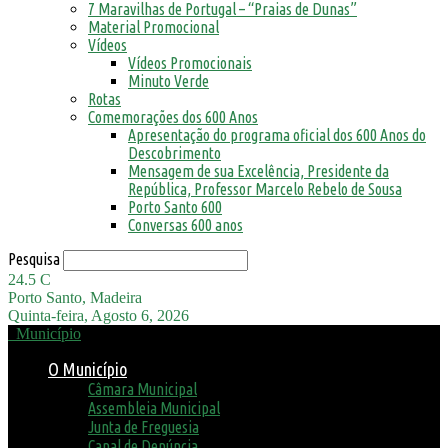
7 Maravilhas de Portugal – “Praias de Dunas”
Material Promocional
Vídeos
Vídeos Promocionais
Minuto Verde
Rotas
Comemorações dos 600 Anos
Apresentação do programa oficial dos 600 Anos do
Descobrimento
Mensagem de sua Excelência, Presidente da
República, Professor Marcelo Rebelo de Sousa
Porto Santo 600
Conversas 600 anos
Pesquisa
24.5
C
Porto Santo, Madeira
Quinta-feira, Agosto 6, 2026
Município
O Município
Câmara Municipal
Assembleia Municipal
Junta de Freguesia
Canal de Denúncia