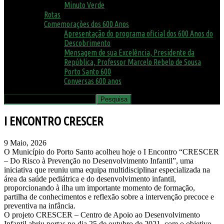
Minuto Verde
Rotas
Comemorações dos 600 Anos
Apresentação do programa oficial dos 600 Anos do
Descobrimento
Mensagem de sua Excelência, Presidente da
República, Professor Marcelo Rebelo de Sousa
Porto Santo 600
Conversas 600 anos
I ENCONTRO CRESCER
9 Maio, 2026
O Município do Porto Santo acolheu hoje o I Encontro “CRESCER
– Do Risco à Prevenção no Desenvolvimento Infantil”, uma
iniciativa que reuniu uma equipa multidisciplinar especializada na
área da saúde pediátrica e do desenvolvimento infantil,
proporcionando à ilha um importante momento de formação,
partilha de conhecimentos e reflexão sobre a intervenção precoce e
preventiva na infância.
O projeto CRESCER – Centro de Apoio ao Desenvolvimento
Infantil abriu portas no dia 25 de outubro de 2021, com o objetivo