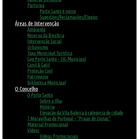
Participa
Porto Santo é nosso
Sugestões/Reclamações/Elogios
Áreas de Intervenção
Ambiente
Reserva da Biosfera
Intervenção Social
Urbanismo
Taxa Municipal Turística
Geo Porto Santo – SIG Municipal
Canil & Gatil
Proteção Civil
Património
Biblioteca Municipal
O Concelho
O Porto Santo
Sobre a Ilha
História
Elevação da Vila Baleira à categoria de cidade
7 Maravilhas de Portugal – “Praias de Dunas”
Material Promocional
Vídeos
Vídeos Promocionais