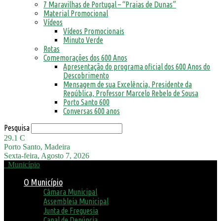
7 Maravilhas de Portugal – “Praias de Dunas”
Material Promocional
Vídeos
Vídeos Promocionais
Minuto Verde
Rotas
Comemorações dos 600 Anos
Apresentação do programa oficial dos 600 Anos do
Descobrimento
Mensagem de sua Excelência, Presidente da
República, Professor Marcelo Rebelo de Sousa
Porto Santo 600
Conversas 600 anos
Pesquisa
29.1
C
Porto Santo, Madeira
Sexta-feira, Agosto 7, 2026
Município
O Município
Câmara Municipal
Assembleia Municipal
Junta de Freguesia
Canal de Denúncia