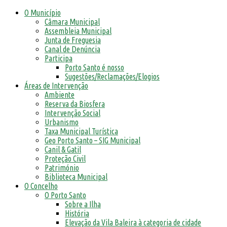
O Município
Câmara Municipal
Assembleia Municipal
Junta de Freguesia
Canal de Denúncia
Participa
Porto Santo é nosso
Sugestões/Reclamações/Elogios
Áreas de Intervenção
Ambiente
Reserva da Biosfera
Intervenção Social
Urbanismo
Taxa Municipal Turística
Geo Porto Santo – SIG Municipal
Canil & Gatil
Proteção Civil
Património
Biblioteca Municipal
O Concelho
O Porto Santo
Sobre a Ilha
História
Elevação da Vila Baleira à categoria de cidade