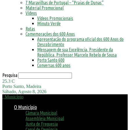
7 Maravilhas de Portugal – “Praias de Dunas”
Material Promocional
Vídeos
Vídeos Promocionais
Minuto Verde
Rotas
Comemorações dos 600 Anos
Apresentação do programa oficial dos 600 Anos do
Descobrimento
Mensagem de sua Excelência, Presidente da
República, Professor Marcelo Rebelo de Sousa
Porto Santo 600
Conversas 600 anos
Pesquisa
25.3
C
Porto Santo, Madeira
Sábado, Agosto 8, 2026
Município
O Município
Câmara Municipal
Assembleia Municipal
Junta de Freguesia
Canal de Denúncia