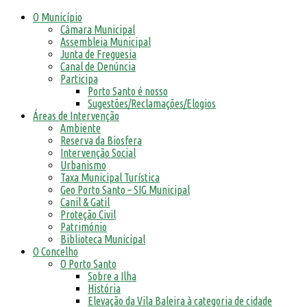
O Município
Câmara Municipal
Assembleia Municipal
Junta de Freguesia
Canal de Denúncia
Participa
Porto Santo é nosso
Sugestões/Reclamações/Elogios
Áreas de Intervenção
Ambiente
Reserva da Biosfera
Intervenção Social
Urbanismo
Taxa Municipal Turística
Geo Porto Santo – SIG Municipal
Canil & Gatil
Proteção Civil
Património
Biblioteca Municipal
O Concelho
O Porto Santo
Sobre a Ilha
História
Elevação da Vila Baleira à categoria de cidade