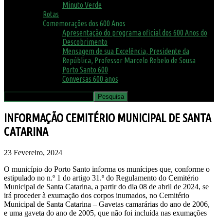
Minuto Verde
Rotas
Comemorações dos 600 Anos
Apresentação do programa oficial dos 600 Anos do
Descobrimento
Mensagem de sua Excelência, Presidente da
República, Professor Marcelo Rebelo de Sousa
Porto Santo 600
Conversas 600 anos
INFORMAÇÃO CEMITÉRIO MUNICIPAL DE SANTA
CATARINA
23 Fevereiro, 2024
O município do Porto Santo informa os munícipes que, conforme o
estipulado no n.º 1 do artigo 31.º do Regulamento do Cemitério
Municipal de Santa Catarina, a partir do dia 08 de abril de 2024, se
irá proceder à exumação dos corpos inumados, no Cemitério
Municipal de Santa Catarina – Gavetas camarárias do ano de 2006,
e uma gaveta do ano de 2005, que não foi incluída nas exumações