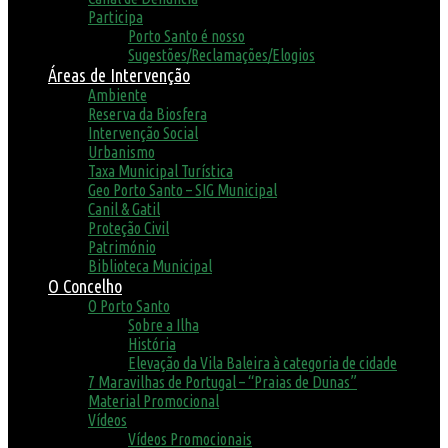
Participa
Porto Santo é nosso
Sugestões/Reclamações/Elogios
Áreas de Intervenção
Ambiente
Reserva da Biosfera
Intervenção Social
Urbanismo
Taxa Municipal Turística
Geo Porto Santo – SIG Municipal
Canil & Gatil
Proteção Civil
Património
Biblioteca Municipal
O Concelho
O Porto Santo
Sobre a Ilha
História
Elevação da Vila Baleira à categoria de cidade
7 Maravilhas de Portugal – “Praias de Dunas”
Material Promocional
Vídeos
Vídeos Promocionais