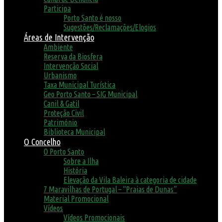
Participa
Porto Santo é nosso
Sugestões/Reclamações/Elogios
Áreas de Intervenção
Ambiente
Reserva da Biosfera
Intervenção Social
Urbanismo
Taxa Municipal Turística
Geo Porto Santo – SIG Municipal
Canil & Gatil
Proteção Civil
Património
Biblioteca Municipal
O Concelho
O Porto Santo
Sobre a Ilha
História
Elevação da Vila Baleira à categoria de cidade
7 Maravilhas de Portugal – “Praias de Dunas”
Material Promocional
Vídeos
Vídeos Promocionais