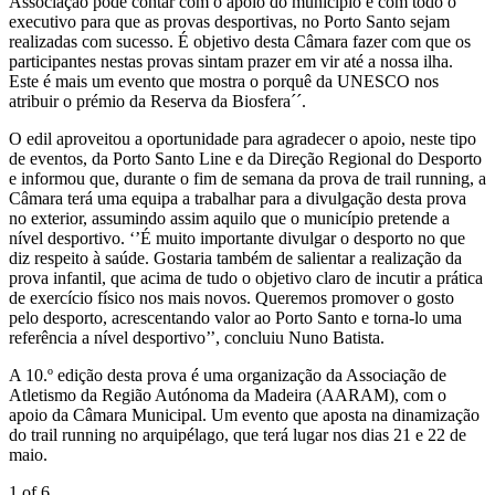
Associação pode contar com o apoio do município e com todo o
executivo para que as provas desportivas, no Porto Santo sejam
realizadas com sucesso. É objetivo desta Câmara fazer com que os
participantes nestas provas sintam prazer em vir até a nossa ilha.
Este é mais um evento que mostra o porquê da UNESCO nos
atribuir o prémio da Reserva da Biosfera´´.
O edil aproveitou a oportunidade para agradecer o apoio, neste tipo
de eventos, da Porto Santo Line e da Direção Regional do Desporto
e informou que, durante o fim de semana da prova de trail running, a
Câmara terá uma equipa a trabalhar para a divulgação desta prova
no exterior, assumindo assim aquilo que o município pretende a
nível desportivo. ‘’É muito importante divulgar o desporto no que
diz respeito à saúde. Gostaria também de salientar a realização da
prova infantil, que acima de tudo o objetivo claro de incutir a prática
de exercício físico nos mais novos. Queremos promover o gosto
pelo desporto, acrescentando valor ao Porto Santo e torna-lo uma
referência a nível desportivo’’, concluiu Nuno Batista.
A 10.º edição desta prova é uma organização da Associação de
Atletismo da Região Autónoma da Madeira (AARAM), com o
apoio da Câmara Municipal. Um evento que aposta na dinamização
do trail running no arquipélago, que terá lugar nos dias 21 e 22 de
maio.
1
of 6