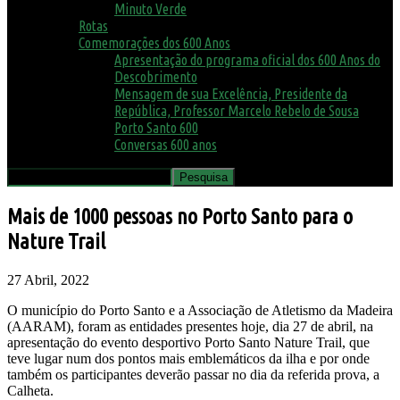
Minuto Verde
Rotas
Comemorações dos 600 Anos
Apresentação do programa oficial dos 600 Anos do
Descobrimento
Mensagem de sua Excelência, Presidente da
República, Professor Marcelo Rebelo de Sousa
Porto Santo 600
Conversas 600 anos
Mais de 1000 pessoas no Porto Santo para o
Nature Trail
27 Abril, 2022
O município do Porto Santo e a Associação de Atletismo da Madeira
(AARAM), foram as entidades presentes hoje, dia 27 de abril, na
apresentação do evento desportivo Porto Santo Nature Trail, que
teve lugar num dos pontos mais emblemáticos da ilha e por onde
também os participantes deverão passar no dia da referida prova, a
Calheta.