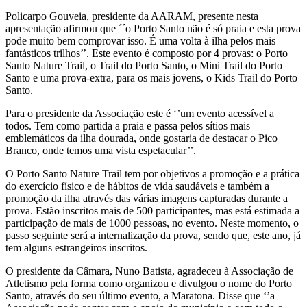
Policarpo Gouveia, presidente da AARAM, presente nesta
apresentação afirmou que ´´o Porto Santo não é só praia e esta prova
pode muito bem comprovar isso. É uma volta à ilha pelos mais
fantásticos trilhos’’. Este evento é composto por 4 provas: o Porto
Santo Nature Trail, o Trail do Porto Santo, o Mini Trail do Porto
Santo e uma prova-extra, para os mais jovens, o Kids Trail do Porto
Santo.
Para o presidente da Associação este é ‘’um evento acessível a
todos. Tem como partida a praia e passa pelos sítios mais
emblemáticos da ilha dourada, onde gostaria de destacar o Pico
Branco, onde temos uma vista espetacular’’.
O Porto Santo Nature Trail tem por objetivos a promoção e a prática
do exercício físico e de hábitos de vida saudáveis e também a
promoção da ilha através das várias imagens capturadas durante a
prova. Estão inscritos mais de 500 participantes, mas está estimada a
participação de mais de 1000 pessoas, no evento. Neste momento, o
passo seguinte será a internalização da prova, sendo que, este ano, já
tem alguns estrangeiros inscritos.
O presidente da Câmara, Nuno Batista, agradeceu à Associação de
Atletismo pela forma como organizou e divulgou o nome do Porto
Santo, através do seu último evento, a Maratona. Disse que ‘’a