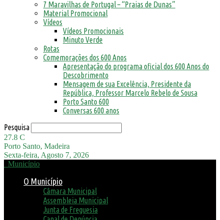
7 Maravilhas de Portugal – “Praias de Dunas”
Material Promocional
Vídeos
Vídeos Promocionais
Minuto Verde
Rotas
Comemorações dos 600 Anos
Apresentação do programa oficial dos 600 Anos do
Descobrimento
Mensagem de sua Excelência, Presidente da
República, Professor Marcelo Rebelo de Sousa
Porto Santo 600
Conversas 600 anos
Pesquisa
27.8
C
Porto Santo, Madeira
Sexta-feira, Agosto 7, 2026
Município
O Município
Câmara Municipal
Assembleia Municipal
Junta de Freguesia
Canal de Denúncia