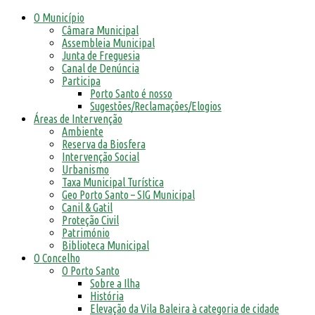
O Município
Câmara Municipal
Assembleia Municipal
Junta de Freguesia
Canal de Denúncia
Participa
Porto Santo é nosso
Sugestões/Reclamações/Elogios
Áreas de Intervenção
Ambiente
Reserva da Biosfera
Intervenção Social
Urbanismo
Taxa Municipal Turística
Geo Porto Santo – SIG Municipal
Canil & Gatil
Proteção Civil
Património
Biblioteca Municipal
O Concelho
O Porto Santo
Sobre a Ilha
História
Elevação da Vila Baleira à categoria de cidade