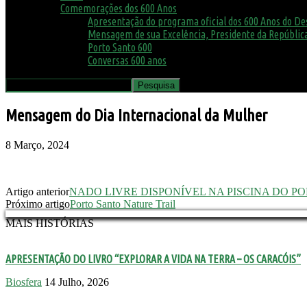
Comemorações dos 600 Anos
Apresentação do programa oficial dos 600 Anos do D
Mensagem de sua Excelência, Presidente da República
Porto Santo 600
Conversas 600 anos
Mensagem do Dia Internacional da Mulher
8 Março, 2024
Artigo anterior
NADO LIVRE DISPONÍVEL NA PISCINA DO P
Próximo artigo
Porto Santo Nature Trail
MAIS HISTÓRIAS
APRESENTAÇÃO DO LIVRO “EXPLORAR A VIDA NA TERRA – OS CARACÓIS”
Biosfera
14 Julho, 2026