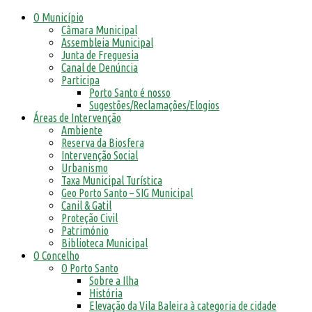
O Município
Câmara Municipal
Assembleia Municipal
Junta de Freguesia
Canal de Denúncia
Participa
Porto Santo é nosso
Sugestões/Reclamações/Elogios
Áreas de Intervenção
Ambiente
Reserva da Biosfera
Intervenção Social
Urbanismo
Taxa Municipal Turística
Geo Porto Santo – SIG Municipal
Canil & Gatil
Proteção Civil
Património
Biblioteca Municipal
O Concelho
O Porto Santo
Sobre a Ilha
História
Elevação da Vila Baleira à categoria de cidade