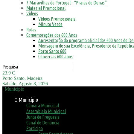
7 Maravilhas de Portugal – “Praias de Dunas”
Material Promocional
Vídeos
Vídeos Promocionais
Minuto Verde
Rotas
Comemorações dos 600 Anos
Apresentação do programa oficial dos 600 Anos do D
Mensagem de sua Excelência, Presidente da República
Porto Santo 600
Conversas 600 anos
Pesquisa
23.9
C
Porto Santo, Madeira
Sábado, Agosto 8, 2026
Município
O Município
Câmara Municipal
Assembleia Municipal
Junta de Freguesia
Canal de Denúncia
Participa