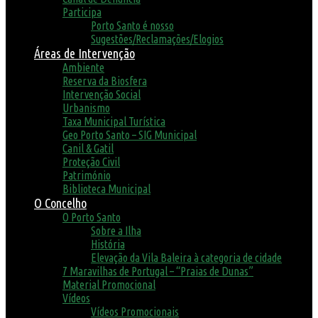
Participa
Porto Santo é nosso
Sugestões/Reclamações/Elogios
Áreas de Intervenção
Ambiente
Reserva da Biosfera
Intervenção Social
Urbanismo
Taxa Municipal Turística
Geo Porto Santo – SIG Municipal
Canil & Gatil
Proteção Civil
Património
Biblioteca Municipal
O Concelho
O Porto Santo
Sobre a Ilha
História
Elevação da Vila Baleira à categoria de cidade
7 Maravilhas de Portugal – “Praias de Dunas”
Material Promocional
Vídeos
Vídeos Promocionais