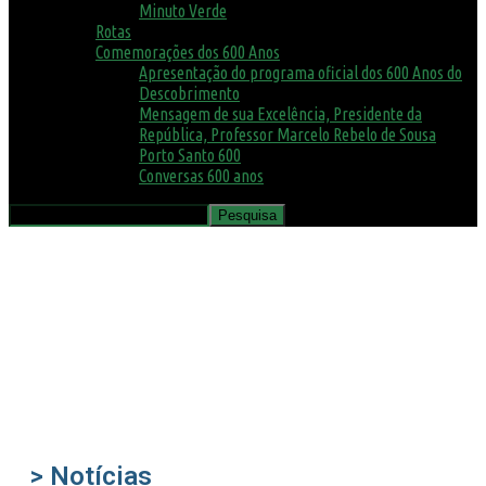
Minuto Verde
Rotas
Comemorações dos 600 Anos
Apresentação do programa oficial dos 600 Anos do
Descobrimento
Mensagem de sua Excelência, Presidente da
República, Professor Marcelo Rebelo de Sousa
Porto Santo 600
Conversas 600 anos
> Notícias