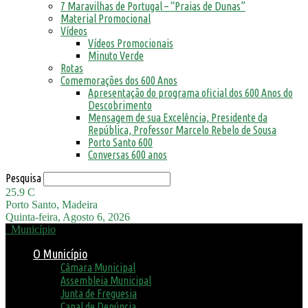
7 Maravilhas de Portugal – “Praias de Dunas”
Material Promocional
Vídeos
Vídeos Promocionais
Minuto Verde
Rotas
Comemorações dos 600 Anos
Apresentação do programa oficial dos 600 Anos do
Descobrimento
Mensagem de sua Excelência, Presidente da
República, Professor Marcelo Rebelo de Sousa
Porto Santo 600
Conversas 600 anos
Pesquisa
25.9
C
Porto Santo, Madeira
Quinta-feira, Agosto 6, 2026
Município
O Município
Câmara Municipal
Assembleia Municipal
Junta de Freguesia
Canal de Denúncia