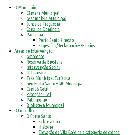
O Município
Câmara Municipal
Assembleia Municipal
Junta de Freguesia
Canal de Denúncia
Participa
Porto Santo é nosso
Sugestões/Reclamações/Elogios
Áreas de Intervenção
Ambiente
Reserva da Biosfera
Intervenção Social
Urbanismo
Taxa Municipal Turística
Geo Porto Santo – SIG Municipal
Canil & Gatil
Proteção Civil
Património
Biblioteca Municipal
O Concelho
O Porto Santo
Sobre a Ilha
História
Elevação da Vila Baleira à categoria de cidade