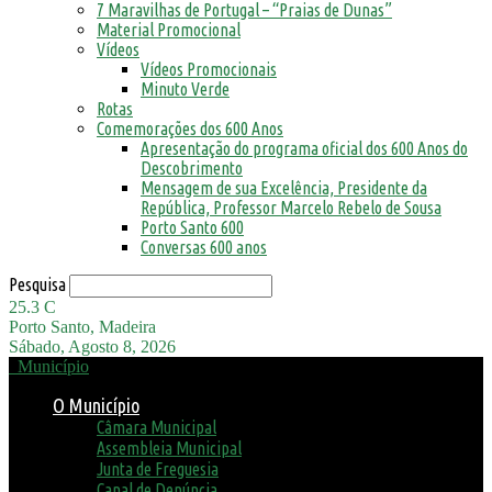
7 Maravilhas de Portugal – “Praias de Dunas”
Material Promocional
Vídeos
Vídeos Promocionais
Minuto Verde
Rotas
Comemorações dos 600 Anos
Apresentação do programa oficial dos 600 Anos do
Descobrimento
Mensagem de sua Excelência, Presidente da
República, Professor Marcelo Rebelo de Sousa
Porto Santo 600
Conversas 600 anos
Pesquisa
25.3
C
Porto Santo, Madeira
Sábado, Agosto 8, 2026
Município
O Município
Câmara Municipal
Assembleia Municipal
Junta de Freguesia
Canal de Denúncia