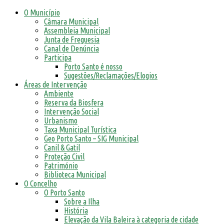
O Município
Câmara Municipal
Assembleia Municipal
Junta de Freguesia
Canal de Denúncia
Participa
Porto Santo é nosso
Sugestões/Reclamações/Elogios
Áreas de Intervenção
Ambiente
Reserva da Biosfera
Intervenção Social
Urbanismo
Taxa Municipal Turística
Geo Porto Santo – SIG Municipal
Canil & Gatil
Proteção Civil
Património
Biblioteca Municipal
O Concelho
O Porto Santo
Sobre a Ilha
História
Elevação da Vila Baleira à categoria de cidade