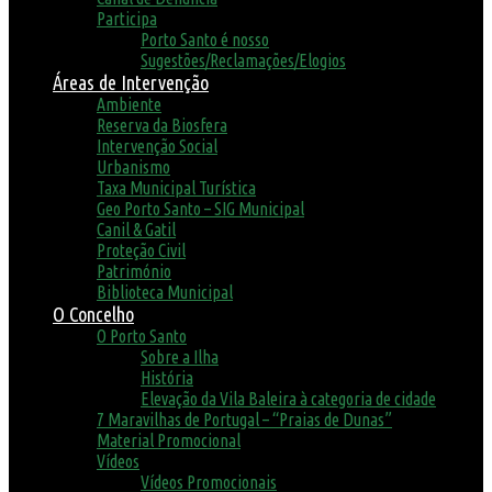
Participa
Porto Santo é nosso
Sugestões/Reclamações/Elogios
Áreas de Intervenção
Ambiente
Reserva da Biosfera
Intervenção Social
Urbanismo
Taxa Municipal Turística
Geo Porto Santo – SIG Municipal
Canil & Gatil
Proteção Civil
Património
Biblioteca Municipal
O Concelho
O Porto Santo
Sobre a Ilha
História
Elevação da Vila Baleira à categoria de cidade
7 Maravilhas de Portugal – “Praias de Dunas”
Material Promocional
Vídeos
Vídeos Promocionais