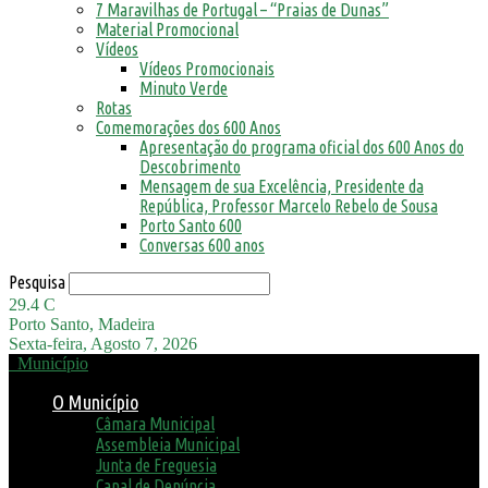
7 Maravilhas de Portugal – “Praias de Dunas”
Material Promocional
Vídeos
Vídeos Promocionais
Minuto Verde
Rotas
Comemorações dos 600 Anos
Apresentação do programa oficial dos 600 Anos do
Descobrimento
Mensagem de sua Excelência, Presidente da
República, Professor Marcelo Rebelo de Sousa
Porto Santo 600
Conversas 600 anos
Pesquisa
29.4
C
Porto Santo, Madeira
Sexta-feira, Agosto 7, 2026
Município
O Município
Câmara Municipal
Assembleia Municipal
Junta de Freguesia
Canal de Denúncia