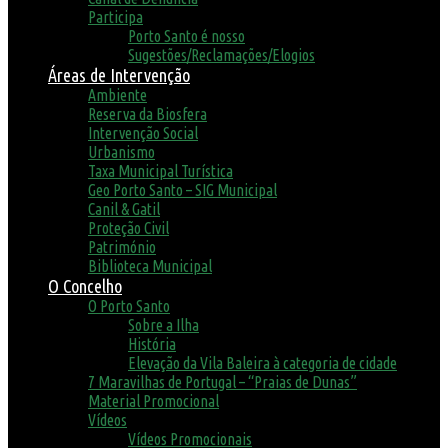
Participa
Porto Santo é nosso
Sugestões/Reclamações/Elogios
Áreas de Intervenção
Ambiente
Reserva da Biosfera
Intervenção Social
Urbanismo
Taxa Municipal Turística
Geo Porto Santo – SIG Municipal
Canil & Gatil
Proteção Civil
Património
Biblioteca Municipal
O Concelho
O Porto Santo
Sobre a Ilha
História
Elevação da Vila Baleira à categoria de cidade
7 Maravilhas de Portugal – “Praias de Dunas”
Material Promocional
Vídeos
Vídeos Promocionais