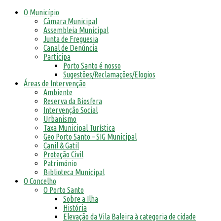
O Município
Câmara Municipal
Assembleia Municipal
Junta de Freguesia
Canal de Denúncia
Participa
Porto Santo é nosso
Sugestões/Reclamações/Elogios
Áreas de Intervenção
Ambiente
Reserva da Biosfera
Intervenção Social
Urbanismo
Taxa Municipal Turística
Geo Porto Santo – SIG Municipal
Canil & Gatil
Proteção Civil
Património
Biblioteca Municipal
O Concelho
O Porto Santo
Sobre a Ilha
História
Elevação da Vila Baleira à categoria de cidade