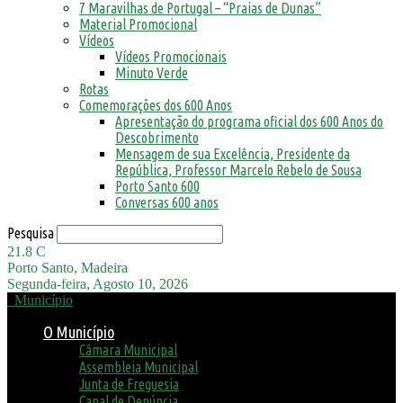
7 Maravilhas de Portugal – “Praias de Dunas”
Material Promocional
Vídeos
Vídeos Promocionais
Minuto Verde
Rotas
Comemorações dos 600 Anos
Apresentação do programa oficial dos 600 Anos do
Descobrimento
Mensagem de sua Excelência, Presidente da
República, Professor Marcelo Rebelo de Sousa
Porto Santo 600
Conversas 600 anos
Pesquisa
21.8
C
Porto Santo, Madeira
Segunda-feira, Agosto 10, 2026
Município
O Município
Câmara Municipal
Assembleia Municipal
Junta de Freguesia
Canal de Denúncia