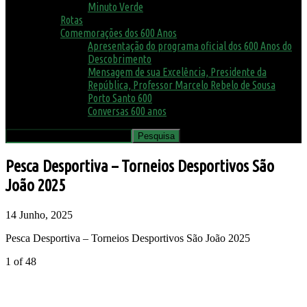
Minuto Verde
Rotas
Comemorações dos 600 Anos
Apresentação do programa oficial dos 600 Anos do
Descobrimento
Mensagem de sua Excelência, Presidente da
República, Professor Marcelo Rebelo de Sousa
Porto Santo 600
Conversas 600 anos
Pesca Desportiva – Torneios Desportivos São
João 2025
14 Junho, 2025
Pesca Desportiva – Torneios Desportivos São João 2025
1
of 48