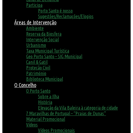
Participa
Porto Santo é nosso
Sugestões/Reclamações/Elogios
Áreas de Intervenção
Ambiente
Reserva da Biosfera
Intervenção Social
Urbanismo
Taxa Municipal Turística
Geo Porto Santo – SIG Municipal
Canil & Gatil
Proteção Civil
Património
Biblioteca Municipal
O Concelho
O Porto Santo
Sobre a Ilha
História
Elevação da Vila Baleira à categoria de cidade
7 Maravilhas de Portugal – “Praias de Dunas”
Material Promocional
Vídeos
Vídeos Promocionais