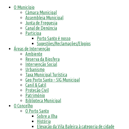
O Município
Câmara Municipal
Assembleia Municipal
Junta de Freguesia
Canal de Denúncia
Participa
Porto Santo é nosso
Sugestões/Reclamações/Elogios
Áreas de Intervenção
Ambiente
Reserva da Biosfera
Intervenção Social
Urbanismo
Taxa Municipal Turística
Geo Porto Santo – SIG Municipal
Canil & Gatil
Proteção Civil
Património
Biblioteca Municipal
O Concelho
O Porto Santo
Sobre a Ilha
História
Elevação da Vila Baleira à categoria de cidade