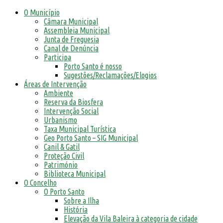
O Município
Câmara Municipal
Assembleia Municipal
Junta de Freguesia
Canal de Denúncia
Participa
Porto Santo é nosso
Sugestões/Reclamações/Elogios
Áreas de Intervenção
Ambiente
Reserva da Biosfera
Intervenção Social
Urbanismo
Taxa Municipal Turística
Geo Porto Santo – SIG Municipal
Canil & Gatil
Proteção Civil
Património
Biblioteca Municipal
O Concelho
O Porto Santo
Sobre a Ilha
História
Elevação da Vila Baleira à categoria de cidade