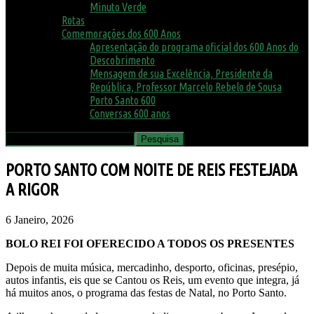
Minuto Verde
Rotas
Comemorações dos 600 Anos
Apresentação do programa oficial dos 600 Anos do
Descobrimento
Mensagem de sua Excelência, Presidente da
República, Professor Marcelo Rebelo de Sousa
Porto Santo 600
Conversas 600 anos
PORTO SANTO COM NOITE DE REIS FESTEJADA
A RIGOR
6 Janeiro, 2026
BOLO REI FOI OFERECIDO A TODOS OS PRESENTES
Depois de muita música, mercadinho, desporto, oficinas, presépio,
autos infantis, eis que se Cantou os Reis, um evento que integra, já
há muitos anos, o programa das festas de Natal, no Porto Santo.