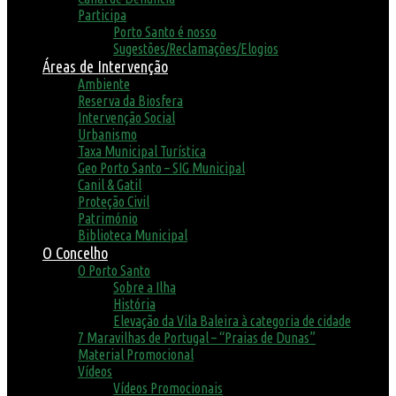
Participa
Porto Santo é nosso
Sugestões/Reclamações/Elogios
Áreas de Intervenção
Ambiente
Reserva da Biosfera
Intervenção Social
Urbanismo
Taxa Municipal Turística
Geo Porto Santo – SIG Municipal
Canil & Gatil
Proteção Civil
Património
Biblioteca Municipal
O Concelho
O Porto Santo
Sobre a Ilha
História
Elevação da Vila Baleira à categoria de cidade
7 Maravilhas de Portugal – “Praias de Dunas”
Material Promocional
Vídeos
Vídeos Promocionais