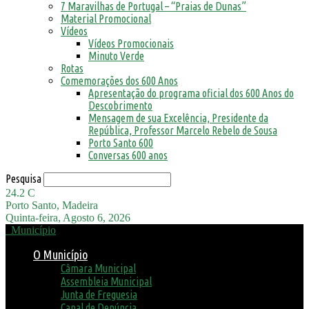
7 Maravilhas de Portugal – “Praias de Dunas”
Material Promocional
Vídeos
Vídeos Promocionais
Minuto Verde
Rotas
Comemorações dos 600 Anos
Apresentação do programa oficial dos 600 Anos do
Descobrimento
Mensagem de sua Excelência, Presidente da
República, Professor Marcelo Rebelo de Sousa
Porto Santo 600
Conversas 600 anos
Pesquisa
24.2
C
Porto Santo, Madeira
Quinta-feira, Agosto 6, 2026
Município
O Município
Câmara Municipal
Assembleia Municipal
Junta de Freguesia
Canal de Denúncia