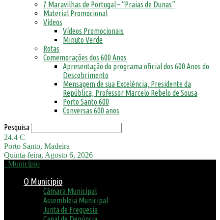
7 Maravilhas de Portugal – “Praias de Dunas”
Material Promocional
Vídeos
Vídeos Promocionais
Minuto Verde
Rotas
Comemorações dos 600 Anos
Apresentação do programa oficial dos 600 Anos do
Descobrimento
Mensagem de sua Excelência, Presidente da
República, Professor Marcelo Rebelo de Sousa
Porto Santo 600
Conversas 600 anos
Pesquisa
24.4
C
Porto Santo, Madeira
Quinta-feira, Agosto 6, 2026
Município
O Município
Câmara Municipal
Assembleia Municipal
Junta de Freguesia
Canal de Denúncia