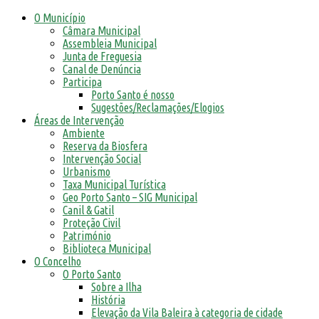
O Município
Câmara Municipal
Assembleia Municipal
Junta de Freguesia
Canal de Denúncia
Participa
Porto Santo é nosso
Sugestões/Reclamações/Elogios
Áreas de Intervenção
Ambiente
Reserva da Biosfera
Intervenção Social
Urbanismo
Taxa Municipal Turística
Geo Porto Santo – SIG Municipal
Canil & Gatil
Proteção Civil
Património
Biblioteca Municipal
O Concelho
O Porto Santo
Sobre a Ilha
História
Elevação da Vila Baleira à categoria de cidade