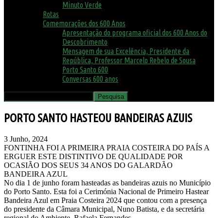
Minuto Verde
Rotas
Comemorações dos 600 Anos
Apresentação do programa oficial dos 600 Anos do
Descobrimento
Mensagem de sua Excelência, Presidente da
República, Professor Marcelo Rebelo de Sousa
Porto Santo 600
Conversas 600 anos
PORTO SANTO HASTEOU BANDEIRAS AZUIS
3 Junho, 2024
FONTINHA FOI A PRIMEIRA PRAIA COSTEIRA DO PAÍS A
ERGUER ESTE DISTINTIVO DE QUALIDADE POR
OCASIÃO DOS SEUS 34 ANOS DO GALARDÃO
BANDEIRA AZUL
No dia 1 de junho foram hasteadas as bandeiras azuis no Município
do Porto Santo. Esta foi a Cerimónia Nacional de Primeiro Hastear
Bandeira Azul em Praia Costeira 2024 que contou com a presença
do presidente da Câmara Municipal, Nuno Batista, e da secretária
regional do Ambiente, Rafaela Fernandes.