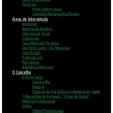
Participa
Porto Santo é nosso
Sugestões/Reclamações/Elogios
Áreas de Intervenção
Ambiente
Reserva da Biosfera
Intervenção Social
Urbanismo
Taxa Municipal Turística
Geo Porto Santo – SIG Municipal
Canil & Gatil
Proteção Civil
Património
Biblioteca Municipal
O Concelho
O Porto Santo
Sobre a Ilha
História
Elevação da Vila Baleira à categoria de cidade
7 Maravilhas de Portugal – “Praias de Dunas”
Material Promocional
Vídeos
Vídeos Promocionais