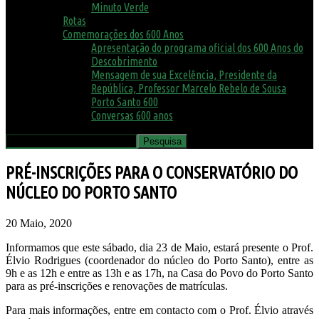
Minuto Verde
Rotas
Comemorações dos 600 Anos
Apresentação do programa oficial dos 600 Anos do
Descobrimento
Mensagem de sua Excelência, Presidente da
República, Professor Marcelo Rebelo de Sousa
Porto Santo 600
Conversas 600 anos
PRÉ-INSCRIÇÕES PARA O CONSERVATÓRIO DO
NÚCLEO DO PORTO SANTO
20 Maio, 2020
Informamos que este sábado, dia 23 de Maio, estará presente o Prof.
Élvio Rodrigues (coordenador do núcleo do Porto Santo), entre as
9h e as 12h e entre as 13h e as 17h, na Casa do Povo do Porto Santo
para as pré-inscrições e renovações de matrículas.
Para mais informações, entre em contacto com o Prof. Élvio através