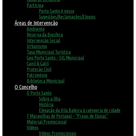
Participa
Porto Santo é nosso
Sugestões/Reclamações/Elogios
Áreas de Intervenção
Ambiente
Reserva da Biosfera
Intervenção Social
Urbanismo
Taxa Municipal Turística
Geo Porto Santo – SIG Municipal
Canil & Gatil
Proteção Civil
Património
Biblioteca Municipal
O Concelho
O Porto Santo
Sobre a Ilha
História
Elevação da Vila Baleira à categoria de cidade
7 Maravilhas de Portugal – “Praias de Dunas”
Material Promocional
Vídeos
Vídeos Promocionais