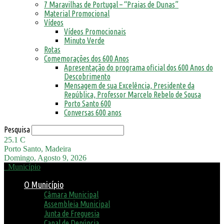
7 Maravilhas de Portugal – “Praias de Dunas”
Material Promocional
Vídeos
Vídeos Promocionais
Minuto Verde
Rotas
Comemorações dos 600 Anos
Apresentação do programa oficial dos 600 Anos do
Descobrimento
Mensagem de sua Excelência, Presidente da
República, Professor Marcelo Rebelo de Sousa
Porto Santo 600
Conversas 600 anos
Pesquisa
25.1
C
Porto Santo, Madeira
Domingo, Agosto 9, 2026
Município
O Município
Câmara Municipal
Assembleia Municipal
Junta de Freguesia
Canal de Denúncia