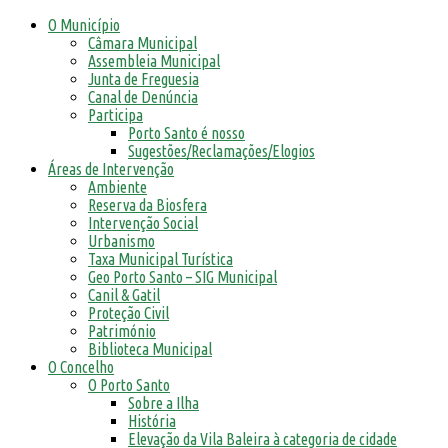
O Município
Câmara Municipal
Assembleia Municipal
Junta de Freguesia
Canal de Denúncia
Participa
Porto Santo é nosso
Sugestões/Reclamações/Elogios
Áreas de Intervenção
Ambiente
Reserva da Biosfera
Intervenção Social
Urbanismo
Taxa Municipal Turística
Geo Porto Santo – SIG Municipal
Canil & Gatil
Proteção Civil
Património
Biblioteca Municipal
O Concelho
O Porto Santo
Sobre a Ilha
História
Elevação da Vila Baleira à categoria de cidade