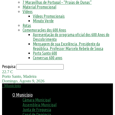
7 Maravilhas de Portugal – “Praias de Dunas”
Material Promocional
Vídeos
Vídeos Promocionais
Minuto Verde
Rotas
Comemorações dos 600 Anos
Apresentação do programa oficial dos 600 Anos do
Descobrimento
Mensagem de sua Excelência, Presidente da
República, Professor Marcelo Rebelo de Sousa
Porto Santo 600
Conversas 600 anos
Pesquisa
22.7
C
Porto Santo, Madeira
Domingo, Agosto 9, 2026
Município
O Município
Câmara Municipal
Assembleia Municipal
Junta de Freguesia
Canal de Denúncia