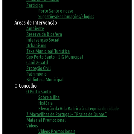
Participa
Porto Santo é nosso
Sugestões/Reclamações/Elogios
Áreas de Intervenção
Ambiente
Reserva da Biosfera
Intervenção Social
Urbanismo
Taxa Municipal Turística
Geo Porto Santo – SIG Municipal
Canil & Gatil
Proteção Civil
Património
Biblioteca Municipal
O Concelho
O Porto Santo
Sobre a Ilha
História
Elevação da Vila Baleira à categoria de cidade
7 Maravilhas de Portugal – “Praias de Dunas”
Material Promocional
Vídeos
Vídeos Promocionais