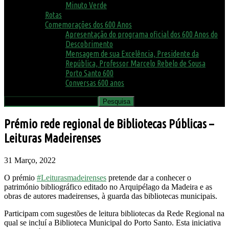
Minuto Verde
Rotas
Comemorações dos 600 Anos
Apresentação do programa oficial dos 600 Anos do
Descobrimento
Mensagem de sua Excelência, Presidente da
República, Professor Marcelo Rebelo de Sousa
Porto Santo 600
Conversas 600 anos
Prémio rede regional de Bibliotecas Públicas –
Leituras Madeirenses
31 Março, 2022
O prémio
#Leiturasmadeirenses
pretende dar a conhecer o
património bibliográfico editado no Arquipélago da Madeira e as
obras de autores madeirenses, à guarda das bibliotecas municipais.
Participam com sugestões de leitura bibliotecas da Rede Regional na
qual se incluí a Biblioteca Municipal do Porto Santo. Esta iniciativa