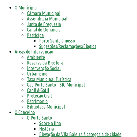
O Município
Câmara Municipal
Assembleia Municipal
Junta de Freguesia
Canal de Denúncia
Participa
Porto Santo é nosso
Sugestões/Reclamações/Elogios
Áreas de Intervenção
Ambiente
Reserva da Biosfera
Intervenção Social
Urbanismo
Taxa Municipal Turística
Geo Porto Santo – SIG Municipal
Canil & Gatil
Proteção Civil
Património
Biblioteca Municipal
O Concelho
O Porto Santo
Sobre a Ilha
História
Elevação da Vila Baleira à categoria de cidade